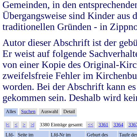
Gemeinden, in den entsprechende
Übergangsweise sind Kinder aus 
traditionellen Gründen - in Zippn
Autor dieser Abschrift ist der geb
Er weist auf folgende Sachverhalte
von einer Kopie des Original-Kirc
zweifelsfreie Fehler im Kirchenbuc
worden. Bei der Abschrift kann e
gekommen sein. Deshalb wird kein
Alles
Suchen
Auswahl
Detail
|<
<
>
>|
3380 Einträge gesamt:
<<
3361
3364
336
Lfd-
Seite im
Lfd-Nr im
Geburt des
Taufe de