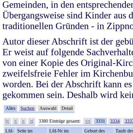
Gemeinden, in den entsprechende
Übergangsweise sind Kinder aus 
traditionellen Gründen - in Zippn
Autor dieser Abschrift ist der geb
Er weist auf folgende Sachverhalte
von einer Kopie des Original-Kirc
zweifelsfreie Fehler im Kirchenbuc
worden. Bei der Abschrift kann e
gekommen sein. Deshalb wird kein
Alles
Suchen
Auswahl
Detail
|<
<
>
>|
3380 Einträge gesamt:
<<
3331
3334
333
Lfd-
Seite im
Lfd-Nr im
Geburt des
Taufe de