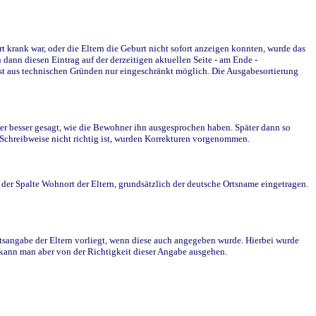
krank war, oder die Eltern die Geburt nicht sofort anzeigen konnten, wurde das
ann diesen Eintrag auf der derzeitigen aktuellen Seite - am Ende -
st aus technischen Gründen nur eingeschränkt möglich. Die Ausgabesortierung
r besser gesagt, wie die Bewohner ihn ausgesprochen haben. Später dann so
e Schreibweise nicht richtig ist, wurden Korrekturen vorgenommen.
r Spalte Wohnort der Eltern, grundsätzlich der deutsche Ortsname eingetragen.
rtsangabe der Eltern vorliegt, wenn diese auch angegeben wurde. Hierbei wurde
d kann man aber von der Richtigkeit dieser Angabe ausgehen.