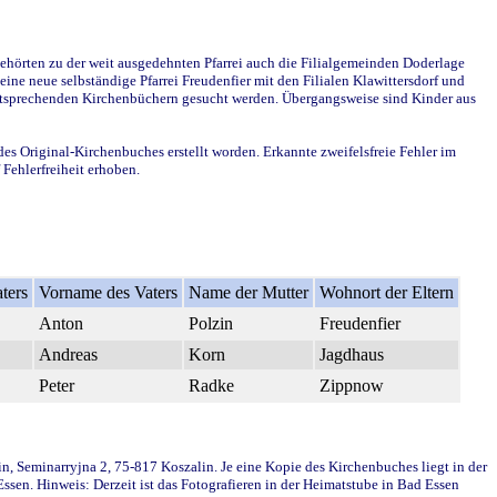
ehörten zu der weit ausgedehnten Pfarrei auch die Filialgemeinden Doderlage
ine neue selbständige Pfarrei Freudenfier mit den Filialen Klawittersdorf und
 entsprechenden Kirchenbüchern gesucht werden. Übergangsweise sind Kinder aus
des Original-Kirchenbuches erstellt worden. Erkannte zweifelsfreie Fehler im
Fehlerfreiheit erhoben.
ters
Vorname des Vaters
Name der Mutter
Wohnort der Eltern
Anton
Polzin
Freudenfier
Andreas
Korn
Jagdhaus
Peter
Radke
Zippnow
in, Seminarryjna 2, 75-817 Koszalin. Je eine Kopie des Kirchenbuches liegt in der
en. Hinweis: Derzeit ist das Fotografieren in der Heimatstube in Bad Essen