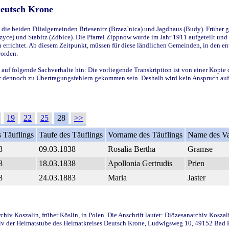
Deutsch Krone
ie beiden Filialgemeinden Briesenitz (Brzez`nica) und Jagdhaus (Budy). Früher g
yce) und Stabitz (Zdbice). Die Pfarrei Zippnow wurde im Jahr 1911 aufgeteilt und e
en errichtet. Ab diesem Zeitpunkt, müssen für diese ländlichen Gemeinden, in den
worden.
 auf folgende Sachverhalte hin: Die vorliegende Transkription ist von einer Kopie 
aber dennoch zu Übertragungsfehlern gekommen sein. Deshalb wird kein Anspruch auf 
19
22
25
28
>>
 Täuflings
Taufe des Täuflings
Vorname des Täuflings
Name des Va
8
09.03.1838
Rosalia Bertha
Gramse
8
18.03.1838
Apollonia Gertrudis
Prien
8
24.03.1883
Maria
Jaster
iv Koszalin, früher Köslin, in Polen. Die Anschrift lautet: Diözesanarchiv Koszal
v der Heimatstube des Heimatkreises Deutsch Krone, Ludwigsweg 10, 49152 Bad Ess