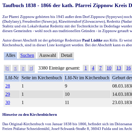
Taufbuch 1838 - 1866 der kath. Pfarrei Zippnow Kreis 
Zur Pfarrei Zippnow gehörten bis 1945 außer dem Dorf Zippnow (Sypnywo) noch d
(Dudylany), Freudenfier (Szwecja), Klawittersdorf (Glowaczewo), Rederitz (Nadarz
Stabitz und ein Lokalvikariat Rederitz mit der Tochterkirche in Doderlage wurd
diesen Gemeinden - wohl noch aus traditionellen Gründen - in Zippnow getauft 
Autor dieser Abschrift ist der gebürtige Rederitzer
Paul Lüdtke
aus Köln. Er weist
Kirchenbuch, sind in dieser Liste korrigiert worden. Bei der Abschrift kann es 
Alles
Suchen
Auswahl
Detail
|<
<
>
>|
3380 Einträge gesamt:
1
4
7
10
13
16
Lfd-Nr
Seite im Kirchenbuch
Lfd-Nr im Kirchenbuch
Geburt des
28
1
9
08.03.183
29
1
10
14.03.183
30
1
11
23.03.183
Hinweise zu den Kirchenbüchern
Das Original-Kirchenbuch von Januar 1838 bis 1866, befindet sich im Diözesanarch
Freien Prälatur Schneidemühl, Josef-Schwank-Straße 8, 36043 Fulda und im Archi