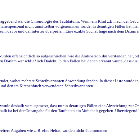
ggebend war die Chronologie des Taufdatums. Wenn ein Kind z.B. nach der Geburt 
rchenpersonal nicht unmittelbar vorgenommen wurde. In derartigen Fällen hat man d
raum davor und dahinter zu überprüfen. Eine exakte Suchabfrage nach dem Datum i
den offensichtlich so aufgeschrieben, wie die Amtsperson ihn verstanden hat, ode
n Dörfern war schließlich Dialekt. In den Fällen bei denen erkannt wurde, dass di
t, wobei mehrere Schreibvarianten Anwendung fanden. In dieser Liste wurde in de
n und den im Kirchenbuch verwendeten Schreibvarianten.
wurde deshalb vorausgesetzt, dass nur in derartigen Fällen eine Abweichung zur O
eshalb ist bei der Ortsangabe für den Taufpaten ein Vorbehalt gegeben. Überwiegen
weitere Angaben wie z. B. eine Heirat, wurden nicht übernommen.