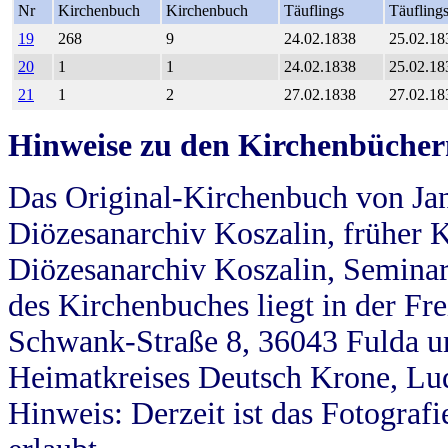
Nr
Kirchenbuch
Kirchenbuch
Täuflings
Täufling
19
268
9
24.02.1838
25.02.18
20
1
1
24.02.1838
25.02.18
21
1
2
27.02.1838
27.02.18
Hinweise zu den Kirchenbücher
Das Original-Kirchenbuch von Jan
Diözesanarchiv Koszalin, früher Kö
Diözesanarchiv Koszalin, Seminar
des Kirchenbuches liegt in der Fr
Schwank-Straße 8, 36043 Fulda u
Heimatkreises Deutsch Krone, Lu
Hinweis: Derzeit ist das Fotograf