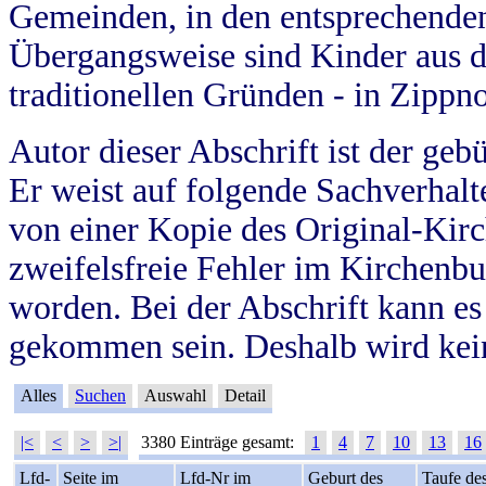
Gemeinden, in den entsprechende
Übergangsweise sind Kinder aus 
traditionellen Gründen - in Zippn
Autor dieser Abschrift ist der geb
Er weist auf folgende Sachverhalte
von einer Kopie des Original-Kirc
zweifelsfreie Fehler im Kirchenbuc
worden. Bei der Abschrift kann e
gekommen sein. Deshalb wird kein
Alles
Suchen
Auswahl
Detail
|<
<
>
>|
3380 Einträge gesamt:
1
4
7
10
13
16
Lfd-
Seite im
Lfd-Nr im
Geburt des
Taufe de