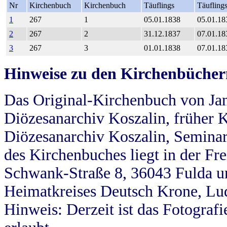
Nr
Kirchenbuch
Kirchenbuch
Täuflings
Täufling
1
267
1
05.01.1838
05.01.18
2
267
2
31.12.1837
07.01.18
3
267
3
01.01.1838
07.01.18
Hinweise zu den Kirchenbücher
Das Original-Kirchenbuch von Jan
Diözesanarchiv Koszalin, früher Kö
Diözesanarchiv Koszalin, Seminar
des Kirchenbuches liegt in der Fr
Schwank-Straße 8, 36043 Fulda u
Heimatkreises Deutsch Krone, Lu
Hinweis: Derzeit ist das Fotograf