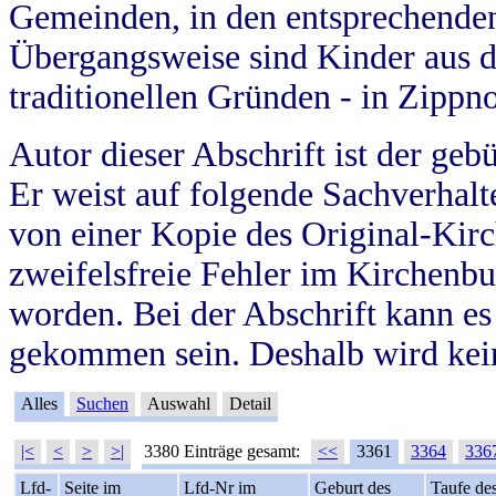
Gemeinden, in den entsprechende
Übergangsweise sind Kinder aus 
traditionellen Gründen - in Zippn
Autor dieser Abschrift ist der geb
Er weist auf folgende Sachverhalte
von einer Kopie des Original-Kirc
zweifelsfreie Fehler im Kirchenbuc
worden. Bei der Abschrift kann e
gekommen sein. Deshalb wird kein
Alles
Suchen
Auswahl
Detail
|<
<
>
>|
3380 Einträge gesamt:
<<
3361
3364
336
Lfd-
Seite im
Lfd-Nr im
Geburt des
Taufe de