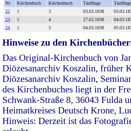
Nr
Kirchenbuch
Kirchenbuch
Täuflings
Täufling
22
1
3
03.03.1838
03.03.18
23
1
4
27.02.1838
04.03.18
24
1
5
04.03.1838
05.03.18
Hinweise zu den Kirchenbücher
Das Original-Kirchenbuch von Jan
Diözesanarchiv Koszalin, früher Kö
Diözesanarchiv Koszalin, Seminar
des Kirchenbuches liegt in der Fr
Schwank-Straße 8, 36043 Fulda u
Heimatkreises Deutsch Krone, Lu
Hinweis: Derzeit ist das Fotograf