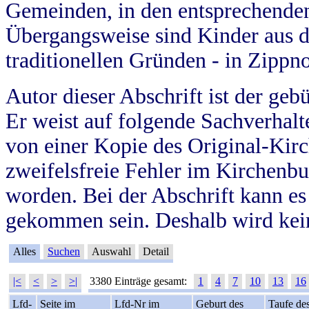
Gemeinden, in den entsprechende
Übergangsweise sind Kinder aus 
traditionellen Gründen - in Zippn
Autor dieser Abschrift ist der geb
Er weist auf folgende Sachverhalte
von einer Kopie des Original-Kirc
zweifelsfreie Fehler im Kirchenbuc
worden. Bei der Abschrift kann e
gekommen sein. Deshalb wird kein
Alles
Suchen
Auswahl
Detail
|<
<
>
>|
3380 Einträge gesamt:
1
4
7
10
13
16
Lfd-
Seite im
Lfd-Nr im
Geburt des
Taufe de