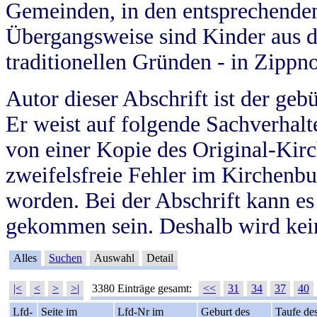
Gemeinden, in den entsprechende
Übergangsweise sind Kinder aus 
traditionellen Gründen - in Zippn
Autor dieser Abschrift ist der geb
Er weist auf folgende Sachverhalte
von einer Kopie des Original-Kirc
zweifelsfreie Fehler im Kirchenbuc
worden. Bei der Abschrift kann e
gekommen sein. Deshalb wird kein
Alles
Suchen
Auswahl
Detail
|<
<
>
>|
3380 Einträge gesamt:
<<
31
34
37
40
Lfd-
Seite im
Lfd-Nr im
Geburt des
Taufe de