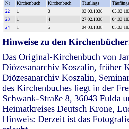
Nr
Kirchenbuch
Kirchenbuch
Täuflings
Täufling
22
1
3
03.03.1838
03.03.18
23
1
4
27.02.1838
04.03.18
24
1
5
04.03.1838
05.03.18
Hinweise zu den Kirchenbücher
Das Original-Kirchenbuch von Jan
Diözesanarchiv Koszalin, früher Kö
Diözesanarchiv Koszalin, Seminar
des Kirchenbuches liegt in der Fr
Schwank-Straße 8, 36043 Fulda u
Heimatkreises Deutsch Krone, Lu
Hinweis: Derzeit ist das Fotograf