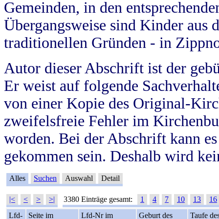
Gemeinden, in den entsprechende
Übergangsweise sind Kinder aus 
traditionellen Gründen - in Zippn
Autor dieser Abschrift ist der geb
Er weist auf folgende Sachverhalte
von einer Kopie des Original-Kirc
zweifelsfreie Fehler im Kirchenbuc
worden. Bei der Abschrift kann e
gekommen sein. Deshalb wird kein
Alles
Suchen
Auswahl
Detail
|<
<
>
>|
3380 Einträge gesamt:
1
4
7
10
13
16
Lfd-
Seite im
Lfd-Nr im
Geburt des
Taufe de