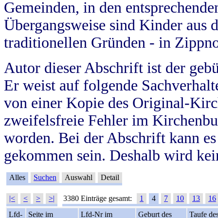
Gemeinden, in den entsprechende
Übergangsweise sind Kinder aus 
traditionellen Gründen - in Zippn
Autor dieser Abschrift ist der geb
Er weist auf folgende Sachverhalte
von einer Kopie des Original-Kirc
zweifelsfreie Fehler im Kirchenbuc
worden. Bei der Abschrift kann e
gekommen sein. Deshalb wird kein
Alles
Suchen
Auswahl
Detail
|<
<
>
>|
3380 Einträge gesamt:
1
4
7
10
13
16
Lfd-
Seite im
Lfd-Nr im
Geburt des
Taufe de