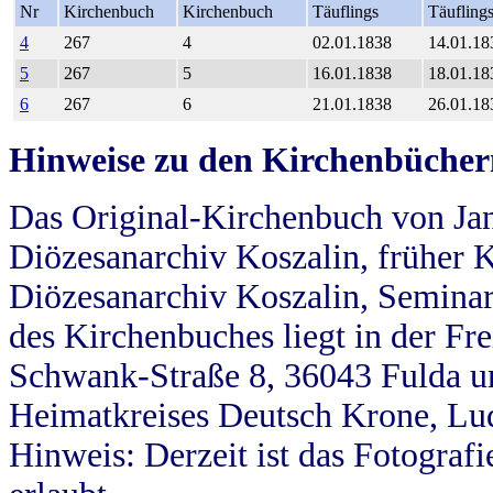
Nr
Kirchenbuch
Kirchenbuch
Täuflings
Täufling
4
267
4
02.01.1838
14.01.18
5
267
5
16.01.1838
18.01.18
6
267
6
21.01.1838
26.01.18
Hinweise zu den Kirchenbücher
Das Original-Kirchenbuch von Jan
Diözesanarchiv Koszalin, früher Kö
Diözesanarchiv Koszalin, Seminar
des Kirchenbuches liegt in der Fr
Schwank-Straße 8, 36043 Fulda u
Heimatkreises Deutsch Krone, Lu
Hinweis: Derzeit ist das Fotograf