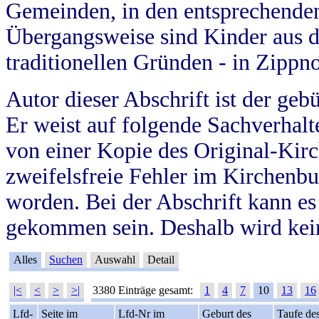
Gemeinden, in den entsprechende
Übergangsweise sind Kinder aus 
traditionellen Gründen - in Zippn
Autor dieser Abschrift ist der geb
Er weist auf folgende Sachverhalte
von einer Kopie des Original-Kirc
zweifelsfreie Fehler im Kirchenbuc
worden. Bei der Abschrift kann e
gekommen sein. Deshalb wird kein
Alles
Suchen
Auswahl
Detail
|<
<
>
>|
3380 Einträge gesamt:
1
4
7
10
13
16
Lfd-
Seite im
Lfd-Nr im
Geburt des
Taufe de