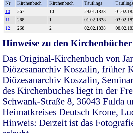
Nr
Kirchenbuch
Kirchenbuch
Täuflings
Täufling
10
267
10
29.01.1838
01.02.18
11
268
1
01.02.1838
03.02.18
12
268
2
02.02.1838
08.02.18
Hinweise zu den Kirchenbücher
Das Original-Kirchenbuch von Jan
Diözesanarchiv Koszalin, früher Kö
Diözesanarchiv Koszalin, Seminar
des Kirchenbuches liegt in der Fr
Schwank-Straße 8, 36043 Fulda u
Heimatkreises Deutsch Krone, Lu
Hinweis: Derzeit ist das Fotograf