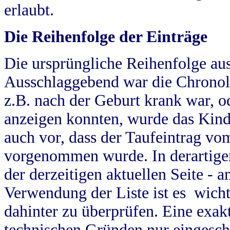
erlaubt.
Die Reihenfolge der Einträge
Die ursprüngliche Reihenfolge au
Ausschlaggebend war die Chronol
z.B. nach der Geburt krank war, od
anzeigen konnten, wurde das Kind
auch vor, dass der Taufeintrag vo
vorgenommen wurde. In derartigen
der derzeitigen aktuellen Seite -
Verwendung der Liste ist es wich
dahinter zu überprüfen. Eine exa
technischen Gründen nur eingesch