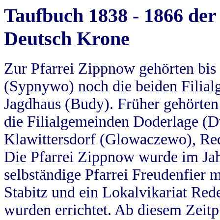
Taufbuch 1838 - 1866 der
Deutsch Krone
Zur Pfarrei Zippnow gehörten bi
(Sypnywo) noch die beiden Filial
Jagdhaus (Budy). Früher gehörten 
die Filialgemeinden Doderlage (D
Klawittersdorf (Glowaczewo), Red
Die Pfarrei Zippnow wurde im Jah
selbständige Pfarrei Freudenfier m
Stabitz und ein Lokalvikariat Red
wurden errichtet. Ab diesem Zeitp