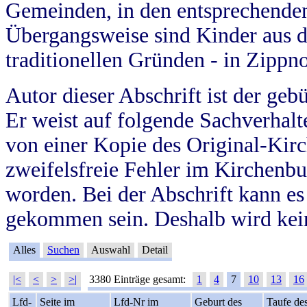
Gemeinden, in den entsprechende
Übergangsweise sind Kinder aus 
traditionellen Gründen - in Zippn
Autor dieser Abschrift ist der geb
Er weist auf folgende Sachverhalte
von einer Kopie des Original-Kirc
zweifelsfreie Fehler im Kirchenbuc
worden. Bei der Abschrift kann e
gekommen sein. Deshalb wird kein
Alles
Suchen
Auswahl
Detail
|<
<
>
>|
3380 Einträge gesamt:
1
4
7
10
13
16
Lfd-
Seite im
Lfd-Nr im
Geburt des
Taufe de