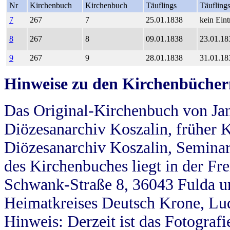
Nr
Kirchenbuch
Kirchenbuch
Täuflings
Täufling
7
267
7
25.01.1838
kein Eint
8
267
8
09.01.1838
23.01.18
9
267
9
28.01.1838
31.01.18
Hinweise zu den Kirchenbücher
Das Original-Kirchenbuch von Jan
Diözesanarchiv Koszalin, früher Kö
Diözesanarchiv Koszalin, Seminar
des Kirchenbuches liegt in der Fr
Schwank-Straße 8, 36043 Fulda u
Heimatkreises Deutsch Krone, Lu
Hinweis: Derzeit ist das Fotograf