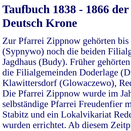
Taufbuch 1838 - 1866 der
Deutsch Krone
Zur Pfarrei Zippnow gehörten bi
(Sypnywo) noch die beiden Filial
Jagdhaus (Budy). Früher gehörten 
die Filialgemeinden Doderlage (D
Klawittersdorf (Glowaczewo), Red
Die Pfarrei Zippnow wurde im Jah
selbständige Pfarrei Freudenfier m
Stabitz und ein Lokalvikariat Red
wurden errichtet. Ab diesem Zeitp