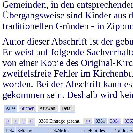
Gemeinden, in den entsprechende
Übergangsweise sind Kinder aus 
traditionellen Gründen - in Zippn
Autor dieser Abschrift ist der geb
Er weist auf folgende Sachverhalte
von einer Kopie des Original-Kirc
zweifelsfreie Fehler im Kirchenbuc
worden. Bei der Abschrift kann e
gekommen sein. Deshalb wird kein
Alles
Suchen
Auswahl
Detail
|<
<
>
>|
3380 Einträge gesamt:
<<
3361
3364
336
Lfd-
Seite im
Lfd-Nr im
Geburt des
Taufe de