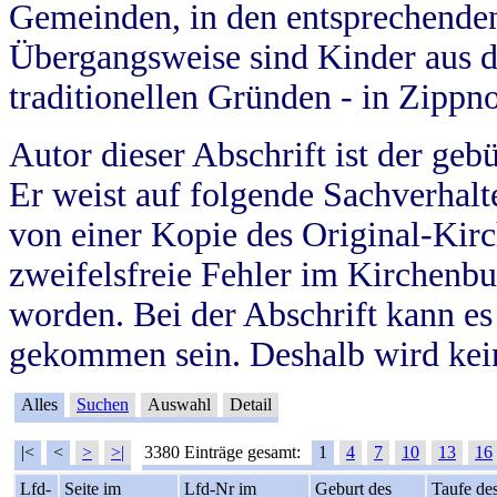
Gemeinden, in den entsprechende
Übergangsweise sind Kinder aus 
traditionellen Gründen - in Zippn
Autor dieser Abschrift ist der geb
Er weist auf folgende Sachverhalte
von einer Kopie des Original-Kirc
zweifelsfreie Fehler im Kirchenbuc
worden. Bei der Abschrift kann e
gekommen sein. Deshalb wird kein
Alles
Suchen
Auswahl
Detail
|<
<
>
>|
3380 Einträge gesamt:
1
4
7
10
13
16
Lfd-
Seite im
Lfd-Nr im
Geburt des
Taufe de