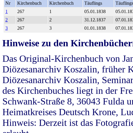
Nr
Kirchenbuch
Kirchenbuch
Täuflings
Täufling
1
267
1
05.01.1838
05.01.18
2
267
2
31.12.1837
07.01.18
3
267
3
01.01.1838
07.01.18
Hinweise zu den Kirchenbücher
Das Original-Kirchenbuch von Jan
Diözesanarchiv Koszalin, früher Kö
Diözesanarchiv Koszalin, Seminar
des Kirchenbuches liegt in der Fr
Schwank-Straße 8, 36043 Fulda u
Heimatkreises Deutsch Krone, Lu
Hinweis: Derzeit ist das Fotograf