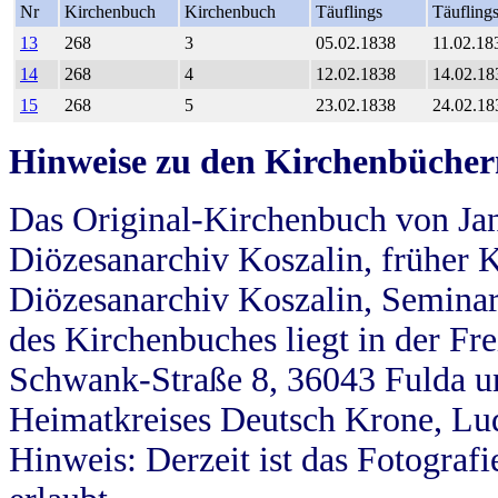
Nr
Kirchenbuch
Kirchenbuch
Täuflings
Täufling
13
268
3
05.02.1838
11.02.18
14
268
4
12.02.1838
14.02.18
15
268
5
23.02.1838
24.02.18
Hinweise zu den Kirchenbücher
Das Original-Kirchenbuch von Jan
Diözesanarchiv Koszalin, früher Kö
Diözesanarchiv Koszalin, Seminar
des Kirchenbuches liegt in der Fr
Schwank-Straße 8, 36043 Fulda u
Heimatkreises Deutsch Krone, Lu
Hinweis: Derzeit ist das Fotograf