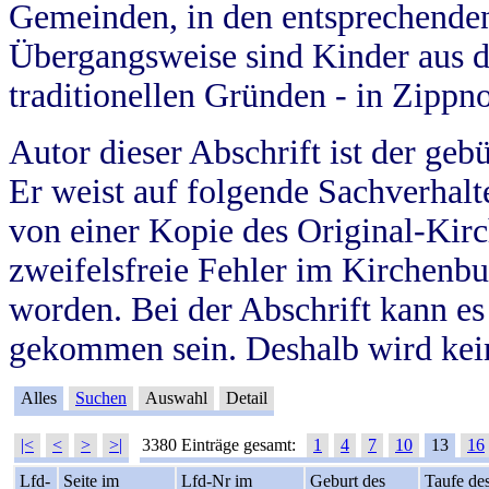
Gemeinden, in den entsprechende
Übergangsweise sind Kinder aus 
traditionellen Gründen - in Zippn
Autor dieser Abschrift ist der geb
Er weist auf folgende Sachverhalte
von einer Kopie des Original-Kirc
zweifelsfreie Fehler im Kirchenbuc
worden. Bei der Abschrift kann e
gekommen sein. Deshalb wird kein
Alles
Suchen
Auswahl
Detail
|<
<
>
>|
3380 Einträge gesamt:
1
4
7
10
13
16
Lfd-
Seite im
Lfd-Nr im
Geburt des
Taufe de