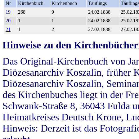
Nr
Kirchenbuch
Kirchenbuch
Täuflings
Täufling
19
268
9
24.02.1838
25.02.18
20
1
1
24.02.1838
25.02.18
21
1
2
27.02.1838
27.02.18
Hinweise zu den Kirchenbücher
Das Original-Kirchenbuch von Jan
Diözesanarchiv Koszalin, früher Kö
Diözesanarchiv Koszalin, Seminar
des Kirchenbuches liegt in der Fr
Schwank-Straße 8, 36043 Fulda u
Heimatkreises Deutsch Krone, Lu
Hinweis: Derzeit ist das Fotograf