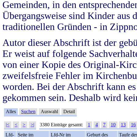
Gemeinden, in den entsprechende
Übergangsweise sind Kinder aus 
traditionellen Gründen - in Zippn
Autor dieser Abschrift ist der geb
Er weist auf folgende Sachverhalte
von einer Kopie des Original-Kirc
zweifelsfreie Fehler im Kirchenbuc
worden. Bei der Abschrift kann e
gekommen sein. Deshalb wird kein
Alles
Suchen
Auswahl
Detail
|<
<
>
>|
3380 Einträge gesamt:
1
4
7
10
13
16
Lfd-
Seite im
Lfd-Nr im
Geburt des
Taufe de