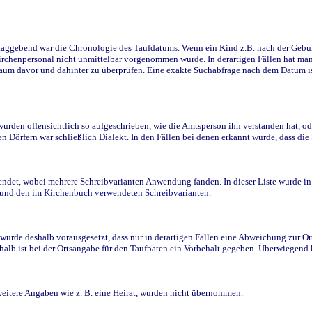
ggebend war die Chronologie des Taufdatums. Wenn ein Kind z.B. nach der Geburt 
rchenpersonal nicht unmittelbar vorgenommen wurde. In derartigen Fällen hat man d
raum davor und dahinter zu überprüfen. Eine exakte Suchabfrage nach dem Datum i
den offensichtlich so aufgeschrieben, wie die Amtsperson ihn verstanden hat, ode
n Dörfern war schließlich Dialekt. In den Fällen bei denen erkannt wurde, dass di
t, wobei mehrere Schreibvarianten Anwendung fanden. In dieser Liste wurde in de
n und den im Kirchenbuch verwendeten Schreibvarianten.
wurde deshalb vorausgesetzt, dass nur in derartigen Fällen eine Abweichung zur O
eshalb ist bei der Ortsangabe für den Taufpaten ein Vorbehalt gegeben. Überwiegen
weitere Angaben wie z. B. eine Heirat, wurden nicht übernommen.