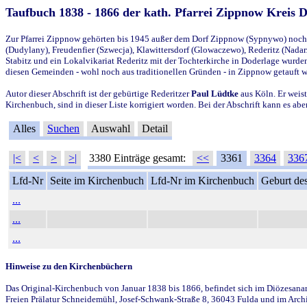
Taufbuch 1838 - 1866 der kath. Pfarrei Zippnow Kreis 
Zur Pfarrei Zippnow gehörten bis 1945 außer dem Dorf Zippnow (Sypnywo) noch d
(Dudylany), Freudenfier (Szwecja), Klawittersdorf (Glowaczewo), Rederitz (Nadarz
Stabitz und ein Lokalvikariat Rederitz mit der Tochterkirche in Doderlage wurd
diesen Gemeinden - wohl noch aus traditionellen Gründen - in Zippnow getauft 
Autor dieser Abschrift ist der gebürtige Rederitzer
Paul Lüdtke
aus Köln. Er weist
Kirchenbuch, sind in dieser Liste korrigiert worden. Bei der Abschrift kann es 
Alles
Suchen
Auswahl
Detail
|<
<
>
>|
3380 Einträge gesamt:
<<
3361
3364
336
Lfd-Nr
Seite im Kirchenbuch
Lfd-Nr im Kirchenbuch
Geburt des
...
...
...
Hinweise zu den Kirchenbüchern
Das Original-Kirchenbuch von Januar 1838 bis 1866, befindet sich im Diözesanarch
Freien Prälatur Schneidemühl, Josef-Schwank-Straße 8, 36043 Fulda und im Archi