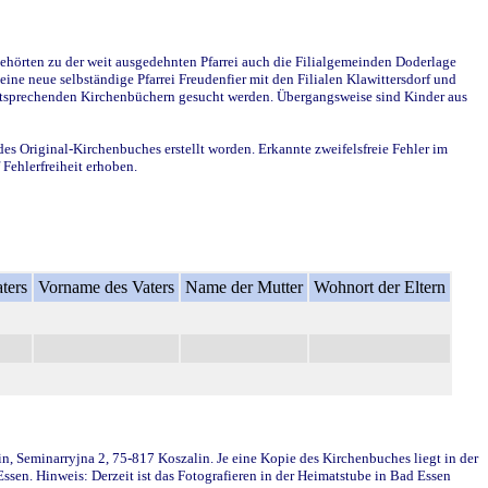
ehörten zu der weit ausgedehnten Pfarrei auch die Filialgemeinden Doderlage
ine neue selbständige Pfarrei Freudenfier mit den Filialen Klawittersdorf und
 entsprechenden Kirchenbüchern gesucht werden. Übergangsweise sind Kinder aus
des Original-Kirchenbuches erstellt worden. Erkannte zweifelsfreie Fehler im
Fehlerfreiheit erhoben.
ters
Vorname des Vaters
Name der Mutter
Wohnort der Eltern
in, Seminarryjna 2, 75-817 Koszalin. Je eine Kopie des Kirchenbuches liegt in der
en. Hinweis: Derzeit ist das Fotografieren in der Heimatstube in Bad Essen