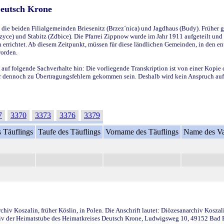
Deutsch Krone
ie beiden Filialgemeinden Briesenitz (Brzez`nica) und Jagdhaus (Budy). Früher g
yce) und Stabitz (Zdbice). Die Pfarrei Zippnow wurde im Jahr 1911 aufgeteilt und e
en errichtet. Ab diesem Zeitpunkt, müssen für diese ländlichen Gemeinden, in den
worden.
 auf folgende Sachverhalte hin: Die vorliegende Transkription ist von einer Kopie 
aber dennoch zu Übertragungsfehlern gekommen sein. Deshalb wird kein Anspruch auf 
7
3370
3373
3376
3379
 Täuflings
Taufe des Täuflings
Vorname des Täuflings
Name des Va
iv Koszalin, früher Köslin, in Polen. Die Anschrift lautet: Diözesanarchiv Koszal
v der Heimatstube des Heimatkreises Deutsch Krone, Ludwigsweg 10, 49152 Bad Ess