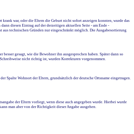
krank war, oder die Eltern die Geburt nicht sofort anzeigen konnten, wurde das
ann diesen Eintrag auf der derzeitigen aktuellen Seite - am Ende -
st aus technischen Gründen nur eingeschränkt möglich. Die Ausgabesortierung
r besser gesagt, wie die Bewohner ihn ausgesprochen haben. Später dann so
e Schreibweise nicht richtig ist, wurden Korrekturen vorgenommen.
r Spalte Wohnort der Eltern, grundsätzlich der deutsche Ortsname eingetragen.
rtsangabe der Eltern vorliegt, wenn diese auch angegeben wurde. Hierbei wurde
d kann man aber von der Richtigkeit dieser Angabe ausgehen.