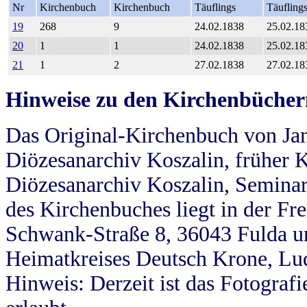
Nr
Kirchenbuch
Kirchenbuch
Täuflings
Täufling
19
268
9
24.02.1838
25.02.18
20
1
1
24.02.1838
25.02.18
21
1
2
27.02.1838
27.02.18
Hinweise zu den Kirchenbücher
Das Original-Kirchenbuch von Jan
Diözesanarchiv Koszalin, früher Kö
Diözesanarchiv Koszalin, Seminar
des Kirchenbuches liegt in der Fr
Schwank-Straße 8, 36043 Fulda u
Heimatkreises Deutsch Krone, Lu
Hinweis: Derzeit ist das Fotograf