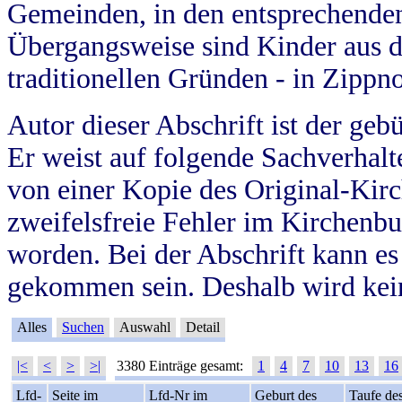
Gemeinden, in den entsprechende
Übergangsweise sind Kinder aus 
traditionellen Gründen - in Zippn
Autor dieser Abschrift ist der geb
Er weist auf folgende Sachverhalte
von einer Kopie des Original-Kirc
zweifelsfreie Fehler im Kirchenbuc
worden. Bei der Abschrift kann e
gekommen sein. Deshalb wird kein
Alles
Suchen
Auswahl
Detail
|<
<
>
>|
3380 Einträge gesamt:
1
4
7
10
13
16
Lfd-
Seite im
Lfd-Nr im
Geburt des
Taufe de