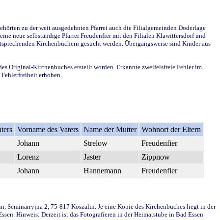
ehörten zu der weit ausgedehnten Pfarrei auch die Filialgemeinden Doderlage
ine neue selbständige Pfarrei Freudenfier mit den Filialen Klawittersdorf und
 entsprechenden Kirchenbüchern gesucht werden. Übergangsweise sind Kinder aus
des Original-Kirchenbuches erstellt worden. Erkannte zweifelsfreie Fehler im
Fehlerfreiheit erhoben.
ters
Vorname des Vaters
Name der Mutter
Wohnort der Eltern
Johann
Strelow
Freudenfier
Lorenz
Jaster
Zippnow
Johann
Hannemann
Freudenfier
in, Seminarryjna 2, 75-817 Koszalin. Je eine Kopie des Kirchenbuches liegt in der
en. Hinweis: Derzeit ist das Fotografieren in der Heimatstube in Bad Essen