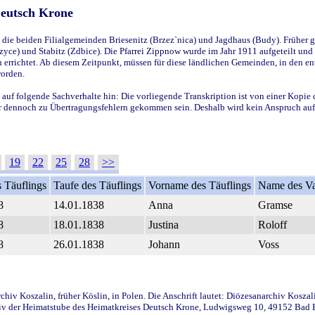
Deutsch Krone
ie beiden Filialgemeinden Briesenitz (Brzez`nica) und Jagdhaus (Budy). Früher g
yce) und Stabitz (Zdbice). Die Pfarrei Zippnow wurde im Jahr 1911 aufgeteilt und e
en errichtet. Ab diesem Zeitpunkt, müssen für diese ländlichen Gemeinden, in den
worden.
 auf folgende Sachverhalte hin: Die vorliegende Transkription ist von einer Kopie 
aber dennoch zu Übertragungsfehlern gekommen sein. Deshalb wird kein Anspruch auf 
19
22
25
28
>>
 Täuflings
Taufe des Täuflings
Vorname des Täuflings
Name des Va
8
14.01.1838
Anna
Gramse
8
18.01.1838
Justina
Roloff
8
26.01.1838
Johann
Voss
iv Koszalin, früher Köslin, in Polen. Die Anschrift lautet: Diözesanarchiv Koszal
v der Heimatstube des Heimatkreises Deutsch Krone, Ludwigsweg 10, 49152 Bad Ess