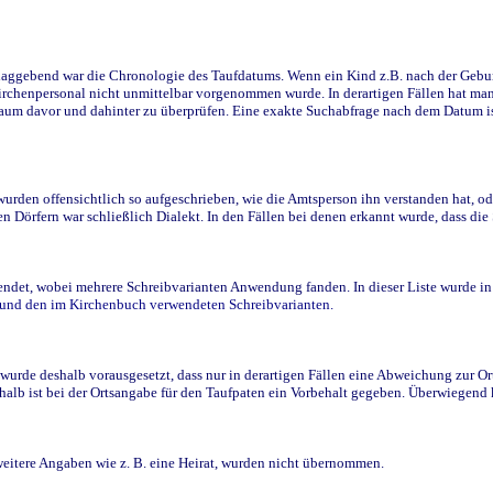
ggebend war die Chronologie des Taufdatums. Wenn ein Kind z.B. nach der Geburt 
rchenpersonal nicht unmittelbar vorgenommen wurde. In derartigen Fällen hat man d
raum davor und dahinter zu überprüfen. Eine exakte Suchabfrage nach dem Datum i
den offensichtlich so aufgeschrieben, wie die Amtsperson ihn verstanden hat, ode
n Dörfern war schließlich Dialekt. In den Fällen bei denen erkannt wurde, dass di
t, wobei mehrere Schreibvarianten Anwendung fanden. In dieser Liste wurde in de
n und den im Kirchenbuch verwendeten Schreibvarianten.
wurde deshalb vorausgesetzt, dass nur in derartigen Fällen eine Abweichung zur O
eshalb ist bei der Ortsangabe für den Taufpaten ein Vorbehalt gegeben. Überwiegen
weitere Angaben wie z. B. eine Heirat, wurden nicht übernommen.