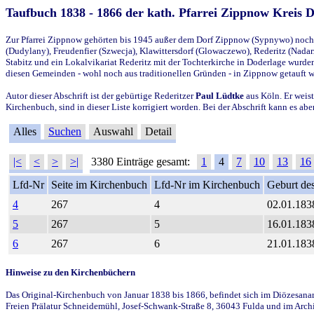
Taufbuch 1838 - 1866 der kath. Pfarrei Zippnow Kreis 
Zur Pfarrei Zippnow gehörten bis 1945 außer dem Dorf Zippnow (Sypnywo) noch d
(Dudylany), Freudenfier (Szwecja), Klawittersdorf (Glowaczewo), Rederitz (Nadarz
Stabitz und ein Lokalvikariat Rederitz mit der Tochterkirche in Doderlage wurd
diesen Gemeinden - wohl noch aus traditionellen Gründen - in Zippnow getauft 
Autor dieser Abschrift ist der gebürtige Rederitzer
Paul Lüdtke
aus Köln. Er weist
Kirchenbuch, sind in dieser Liste korrigiert worden. Bei der Abschrift kann es 
Alles
Suchen
Auswahl
Detail
|<
<
>
>|
3380 Einträge gesamt:
1
4
7
10
13
16
Lfd-Nr
Seite im Kirchenbuch
Lfd-Nr im Kirchenbuch
Geburt des
4
267
4
02.01.183
5
267
5
16.01.183
6
267
6
21.01.183
Hinweise zu den Kirchenbüchern
Das Original-Kirchenbuch von Januar 1838 bis 1866, befindet sich im Diözesanarch
Freien Prälatur Schneidemühl, Josef-Schwank-Straße 8, 36043 Fulda und im Archi