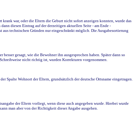
krank war, oder die Eltern die Geburt nicht sofort anzeigen konnten, wurde das
ann diesen Eintrag auf der derzeitigen aktuellen Seite - am Ende -
st aus technischen Gründen nur eingeschränkt möglich. Die Ausgabesortierung
r besser gesagt, wie die Bewohner ihn ausgesprochen haben. Später dann so
e Schreibweise nicht richtig ist, wurden Korrekturen vorgenommen.
r Spalte Wohnort der Eltern, grundsätzlich der deutsche Ortsname eingetragen.
rtsangabe der Eltern vorliegt, wenn diese auch angegeben wurde. Hierbei wurde
d kann man aber von der Richtigkeit dieser Angabe ausgehen.