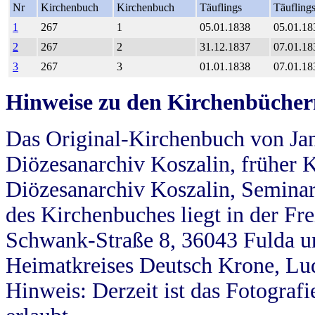
Nr
Kirchenbuch
Kirchenbuch
Täuflings
Täufling
1
267
1
05.01.1838
05.01.18
2
267
2
31.12.1837
07.01.18
3
267
3
01.01.1838
07.01.18
Hinweise zu den Kirchenbücher
Das Original-Kirchenbuch von Jan
Diözesanarchiv Koszalin, früher Kö
Diözesanarchiv Koszalin, Seminar
des Kirchenbuches liegt in der Fr
Schwank-Straße 8, 36043 Fulda u
Heimatkreises Deutsch Krone, Lu
Hinweis: Derzeit ist das Fotograf