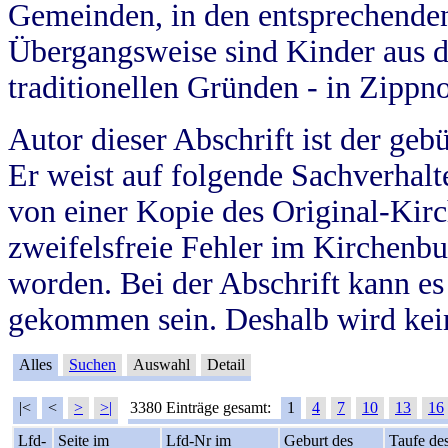
Gemeinden, in den entsprechende
Übergangsweise sind Kinder aus 
traditionellen Gründen - in Zippn
Autor dieser Abschrift ist der geb
Er weist auf folgende Sachverhalte
von einer Kopie des Original-Kirc
zweifelsfreie Fehler im Kirchenbuc
worden. Bei der Abschrift kann e
gekommen sein. Deshalb wird kein
Alles
Suchen
Auswahl
Detail
|<
<
>
>|
3380 Einträge gesamt:
1
4
7
10
13
16
Lfd-
Seite im
Lfd-Nr im
Geburt des
Taufe de