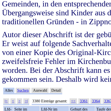
Gemeinden, in den entsprechende
Übergangsweise sind Kinder aus 
traditionellen Gründen - in Zippn
Autor dieser Abschrift ist der geb
Er weist auf folgende Sachverhalte
von einer Kopie des Original-Kirc
zweifelsfreie Fehler im Kirchenbuc
worden. Bei der Abschrift kann e
gekommen sein. Deshalb wird kein
Alles
Suchen
Auswahl
Detail
|<
<
>
>|
3380 Einträge gesamt:
<<
3361
3364
336
Lfd-
Seite im
Lfd-Nr im
Geburt des
Taufe de