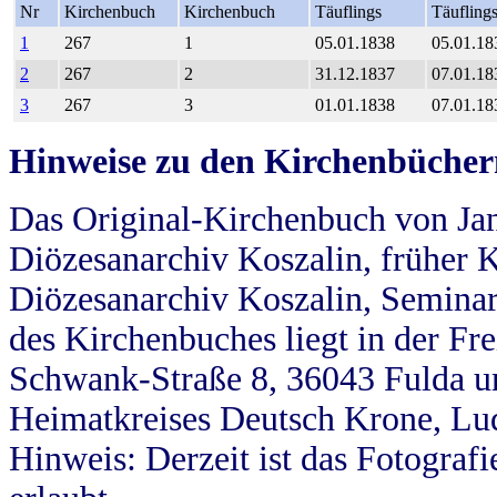
Nr
Kirchenbuch
Kirchenbuch
Täuflings
Täufling
1
267
1
05.01.1838
05.01.18
2
267
2
31.12.1837
07.01.18
3
267
3
01.01.1838
07.01.18
Hinweise zu den Kirchenbücher
Das Original-Kirchenbuch von Jan
Diözesanarchiv Koszalin, früher Kö
Diözesanarchiv Koszalin, Seminar
des Kirchenbuches liegt in der Fr
Schwank-Straße 8, 36043 Fulda u
Heimatkreises Deutsch Krone, Lu
Hinweis: Derzeit ist das Fotograf