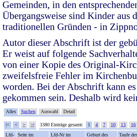
Gemeinden, in den entsprechende
Übergangsweise sind Kinder aus 
traditionellen Gründen - in Zippn
Autor dieser Abschrift ist der geb
Er weist auf folgende Sachverhalte
von einer Kopie des Original-Kirc
zweifelsfreie Fehler im Kirchenbuc
worden. Bei der Abschrift kann e
gekommen sein. Deshalb wird kein
Alles
Suchen
Auswahl
Detail
|<
<
>
>|
3380 Einträge gesamt:
1
4
7
10
13
16
Lfd-
Seite im
Lfd-Nr im
Geburt des
Taufe de