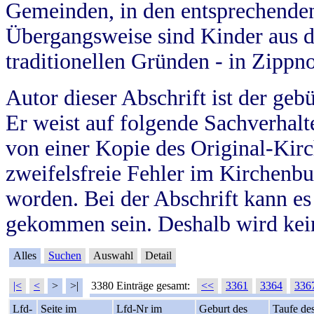
Gemeinden, in den entsprechende
Übergangsweise sind Kinder aus 
traditionellen Gründen - in Zippn
Autor dieser Abschrift ist der geb
Er weist auf folgende Sachverhalte
von einer Kopie des Original-Kirc
zweifelsfreie Fehler im Kirchenbuc
worden. Bei der Abschrift kann e
gekommen sein. Deshalb wird kein
Alles
Suchen
Auswahl
Detail
|<
<
>
>|
3380 Einträge gesamt:
<<
3361
3364
336
Lfd-
Seite im
Lfd-Nr im
Geburt des
Taufe de