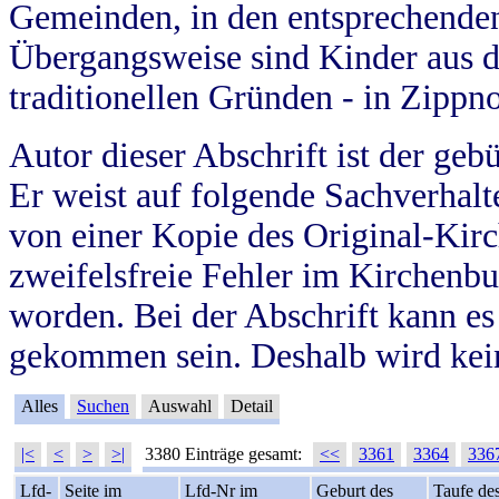
Gemeinden, in den entsprechende
Übergangsweise sind Kinder aus 
traditionellen Gründen - in Zippn
Autor dieser Abschrift ist der geb
Er weist auf folgende Sachverhalte
von einer Kopie des Original-Kirc
zweifelsfreie Fehler im Kirchenbuc
worden. Bei der Abschrift kann e
gekommen sein. Deshalb wird kein
Alles
Suchen
Auswahl
Detail
|<
<
>
>|
3380 Einträge gesamt:
<<
3361
3364
336
Lfd-
Seite im
Lfd-Nr im
Geburt des
Taufe de