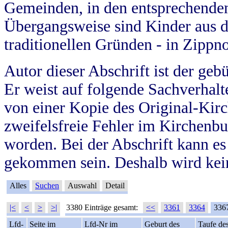
Gemeinden, in den entsprechende
Übergangsweise sind Kinder aus 
traditionellen Gründen - in Zippn
Autor dieser Abschrift ist der geb
Er weist auf folgende Sachverhalte
von einer Kopie des Original-Kirc
zweifelsfreie Fehler im Kirchenbuc
worden. Bei der Abschrift kann e
gekommen sein. Deshalb wird kein
Alles
Suchen
Auswahl
Detail
|<
<
>
>|
3380 Einträge gesamt:
<<
3361
3364
336
Lfd-
Seite im
Lfd-Nr im
Geburt des
Taufe de