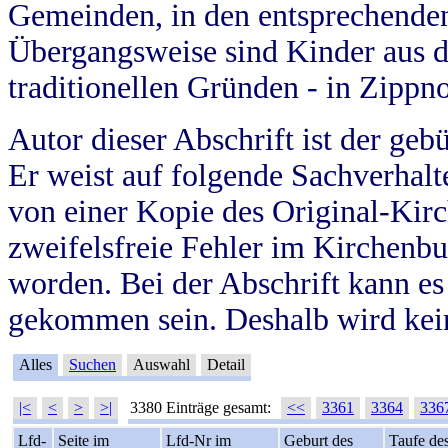
Gemeinden, in den entsprechende
Übergangsweise sind Kinder aus 
traditionellen Gründen - in Zippn
Autor dieser Abschrift ist der geb
Er weist auf folgende Sachverhalte
von einer Kopie des Original-Kirc
zweifelsfreie Fehler im Kirchenbuc
worden. Bei der Abschrift kann e
gekommen sein. Deshalb wird kein
Alles
Suchen
Auswahl
Detail
|<
<
>
>|
3380 Einträge gesamt:
<<
3361
3364
336
Lfd-
Seite im
Lfd-Nr im
Geburt des
Taufe de