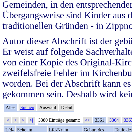
Gemeinden, in den entsprechende
Übergangsweise sind Kinder aus 
traditionellen Gründen - in Zippn
Autor dieser Abschrift ist der geb
Er weist auf folgende Sachverhalte
von einer Kopie des Original-Kirc
zweifelsfreie Fehler im Kirchenbuc
worden. Bei der Abschrift kann e
gekommen sein. Deshalb wird kein
Alles
Suchen
Auswahl
Detail
|<
<
>
>|
3380 Einträge gesamt:
<<
3361
3364
336
Lfd-
Seite im
Lfd-Nr im
Geburt des
Taufe de