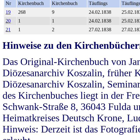
Nr
Kirchenbuch
Kirchenbuch
Täuflings
Täufling
19
268
9
24.02.1838
25.02.18
20
1
1
24.02.1838
25.02.18
21
1
2
27.02.1838
27.02.18
Hinweise zu den Kirchenbücher
Das Original-Kirchenbuch von Jan
Diözesanarchiv Koszalin, früher Kö
Diözesanarchiv Koszalin, Seminar
des Kirchenbuches liegt in der Fr
Schwank-Straße 8, 36043 Fulda u
Heimatkreises Deutsch Krone, Lu
Hinweis: Derzeit ist das Fotograf