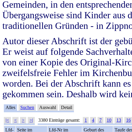
Gemeinden, in den entsprechende
Übergangsweise sind Kinder aus 
traditionellen Gründen - in Zippn
Autor dieser Abschrift ist der geb
Er weist auf folgende Sachverhalte
von einer Kopie des Original-Kirc
zweifelsfreie Fehler im Kirchenbuc
worden. Bei der Abschrift kann e
gekommen sein. Deshalb wird kein
Alles
Suchen
Auswahl
Detail
|<
<
>
>|
3380 Einträge gesamt:
1
4
7
10
13
16
Lfd-
Seite im
Lfd-Nr im
Geburt des
Taufe de