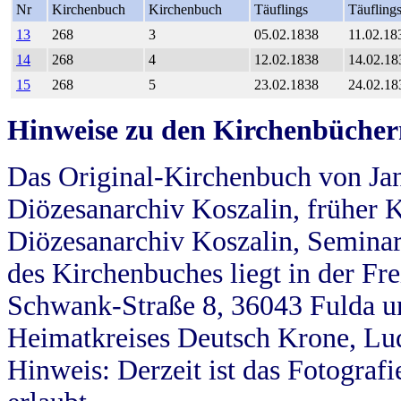
Nr
Kirchenbuch
Kirchenbuch
Täuflings
Täufling
13
268
3
05.02.1838
11.02.18
14
268
4
12.02.1838
14.02.18
15
268
5
23.02.1838
24.02.18
Hinweise zu den Kirchenbücher
Das Original-Kirchenbuch von Jan
Diözesanarchiv Koszalin, früher Kö
Diözesanarchiv Koszalin, Seminar
des Kirchenbuches liegt in der Fr
Schwank-Straße 8, 36043 Fulda u
Heimatkreises Deutsch Krone, Lu
Hinweis: Derzeit ist das Fotograf