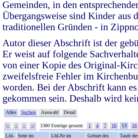
Gemeinden, in den entsprechende
Übergangsweise sind Kinder aus 
traditionellen Gründen - in Zippn
Autor dieser Abschrift ist der geb
Er weist auf folgende Sachverhalte
von einer Kopie des Original-Kirc
zweifelsfreie Fehler im Kirchenbuc
worden. Bei der Abschrift kann e
gekommen sein. Deshalb wird kein
Alles
Suchen
Auswahl
Detail
|<
<
>
>|
3380 Einträge gesamt:
1
4
7
10
13
16
Lfd-
Seite im
Lfd-Nr im
Geburt des
Taufe de