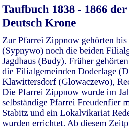
Taufbuch 1838 - 1866 der
Deutsch Krone
Zur Pfarrei Zippnow gehörten bi
(Sypnywo) noch die beiden Filial
Jagdhaus (Budy). Früher gehörten 
die Filialgemeinden Doderlage (D
Klawittersdorf (Glowaczewo), Red
Die Pfarrei Zippnow wurde im Jah
selbständige Pfarrei Freudenfier m
Stabitz und ein Lokalvikariat Red
wurden errichtet. Ab diesem Zeitp