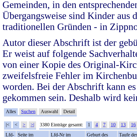
Gemeinden, in den entsprechende
Übergangsweise sind Kinder aus 
traditionellen Gründen - in Zippn
Autor dieser Abschrift ist der geb
Er weist auf folgende Sachverhalte
von einer Kopie des Original-Kirc
zweifelsfreie Fehler im Kirchenbuc
worden. Bei der Abschrift kann e
gekommen sein. Deshalb wird kein
Alles
Suchen
Auswahl
Detail
|<
<
>
>|
3380 Einträge gesamt:
1
4
7
10
13
16
Lfd-
Seite im
Lfd-Nr im
Geburt des
Taufe de