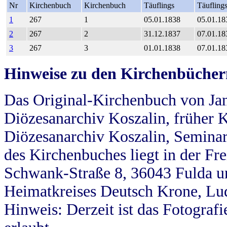
Nr
Kirchenbuch
Kirchenbuch
Täuflings
Täufling
1
267
1
05.01.1838
05.01.18
2
267
2
31.12.1837
07.01.18
3
267
3
01.01.1838
07.01.18
Hinweise zu den Kirchenbücher
Das Original-Kirchenbuch von Jan
Diözesanarchiv Koszalin, früher Kö
Diözesanarchiv Koszalin, Seminar
des Kirchenbuches liegt in der Fr
Schwank-Straße 8, 36043 Fulda u
Heimatkreises Deutsch Krone, Lu
Hinweis: Derzeit ist das Fotograf