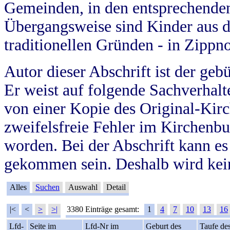
Gemeinden, in den entsprechende
Übergangsweise sind Kinder aus 
traditionellen Gründen - in Zippn
Autor dieser Abschrift ist der geb
Er weist auf folgende Sachverhalte
von einer Kopie des Original-Kirc
zweifelsfreie Fehler im Kirchenbuc
worden. Bei der Abschrift kann e
gekommen sein. Deshalb wird kein
Alles
Suchen
Auswahl
Detail
|<
<
>
>|
3380 Einträge gesamt:
1
4
7
10
13
16
Lfd-
Seite im
Lfd-Nr im
Geburt des
Taufe de