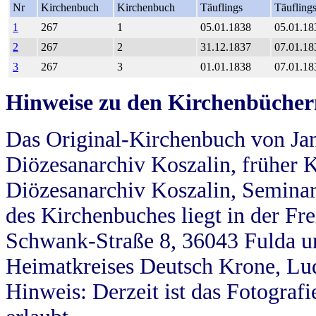
Nr
Kirchenbuch
Kirchenbuch
Täuflings
Täufling
1
267
1
05.01.1838
05.01.18
2
267
2
31.12.1837
07.01.18
3
267
3
01.01.1838
07.01.18
Hinweise zu den Kirchenbücher
Das Original-Kirchenbuch von Jan
Diözesanarchiv Koszalin, früher Kö
Diözesanarchiv Koszalin, Seminar
des Kirchenbuches liegt in der Fr
Schwank-Straße 8, 36043 Fulda u
Heimatkreises Deutsch Krone, Lu
Hinweis: Derzeit ist das Fotograf