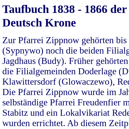
Taufbuch 1838 - 1866 der
Deutsch Krone
Zur Pfarrei Zippnow gehörten bi
(Sypnywo) noch die beiden Filial
Jagdhaus (Budy). Früher gehörten 
die Filialgemeinden Doderlage (D
Klawittersdorf (Glowaczewo), Red
Die Pfarrei Zippnow wurde im Jah
selbständige Pfarrei Freudenfier m
Stabitz und ein Lokalvikariat Red
wurden errichtet. Ab diesem Zeitp