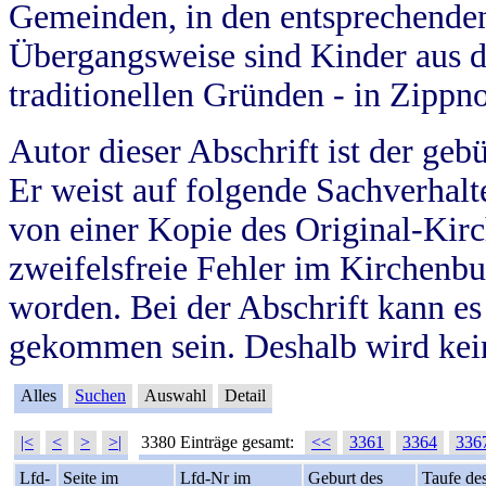
Gemeinden, in den entsprechende
Übergangsweise sind Kinder aus 
traditionellen Gründen - in Zippn
Autor dieser Abschrift ist der geb
Er weist auf folgende Sachverhalte
von einer Kopie des Original-Kirc
zweifelsfreie Fehler im Kirchenbuc
worden. Bei der Abschrift kann e
gekommen sein. Deshalb wird kein
Alles
Suchen
Auswahl
Detail
|<
<
>
>|
3380 Einträge gesamt:
<<
3361
3364
336
Lfd-
Seite im
Lfd-Nr im
Geburt des
Taufe de