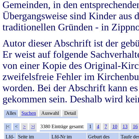
Gemeinden, in den entsprechende
Übergangsweise sind Kinder aus 
traditionellen Gründen - in Zippn
Autor dieser Abschrift ist der geb
Er weist auf folgende Sachverhalte
von einer Kopie des Original-Kirc
zweifelsfreie Fehler im Kirchenbuc
worden. Bei der Abschrift kann e
gekommen sein. Deshalb wird kein
Alles
Suchen
Auswahl
Detail
|<
<
>
>|
3380 Einträge gesamt:
1
4
7
10
13
16
Lfd-
Seite im
Lfd-Nr im
Geburt des
Taufe de