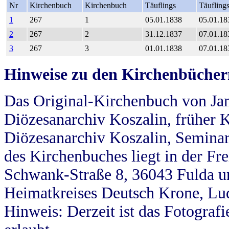
Nr
Kirchenbuch
Kirchenbuch
Täuflings
Täufling
1
267
1
05.01.1838
05.01.18
2
267
2
31.12.1837
07.01.18
3
267
3
01.01.1838
07.01.18
Hinweise zu den Kirchenbücher
Das Original-Kirchenbuch von Jan
Diözesanarchiv Koszalin, früher Kö
Diözesanarchiv Koszalin, Seminar
des Kirchenbuches liegt in der Fr
Schwank-Straße 8, 36043 Fulda u
Heimatkreises Deutsch Krone, Lu
Hinweis: Derzeit ist das Fotograf