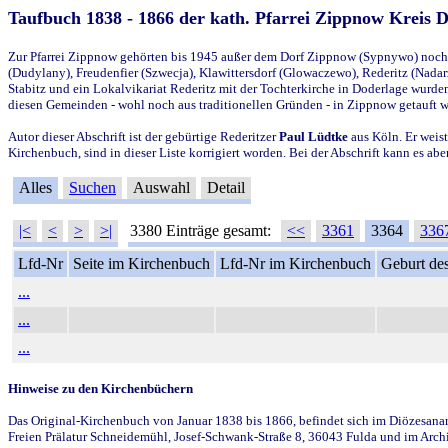
Taufbuch 1838 - 1866 der kath. Pfarrei Zippnow Kreis 
Zur Pfarrei Zippnow gehörten bis 1945 außer dem Dorf Zippnow (Sypnywo) noch d
(Dudylany), Freudenfier (Szwecja), Klawittersdorf (Glowaczewo), Rederitz (Nadarz
Stabitz und ein Lokalvikariat Rederitz mit der Tochterkirche in Doderlage wurd
diesen Gemeinden - wohl noch aus traditionellen Gründen - in Zippnow getauft 
Autor dieser Abschrift ist der gebürtige Rederitzer
Paul Lüdtke
aus Köln. Er weist
Kirchenbuch, sind in dieser Liste korrigiert worden. Bei der Abschrift kann es 
Alles
Suchen
Auswahl
Detail
|<
<
>
>|
3380 Einträge gesamt:
<<
3361
3364
336
Lfd-Nr
Seite im Kirchenbuch
Lfd-Nr im Kirchenbuch
Geburt des
...
...
...
Hinweise zu den Kirchenbüchern
Das Original-Kirchenbuch von Januar 1838 bis 1866, befindet sich im Diözesanarch
Freien Prälatur Schneidemühl, Josef-Schwank-Straße 8, 36043 Fulda und im Archi