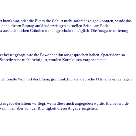
krank war, oder die Eltern die Geburt nicht sofort anzeigen konnten, wurde das
ann diesen Eintrag auf der derzeitigen aktuellen Seite - am Ende -
st aus technischen Gründen nur eingeschränkt möglich. Die Ausgabesortierung
r besser gesagt, wie die Bewohner ihn ausgesprochen haben. Später dann so
e Schreibweise nicht richtig ist, wurden Korrekturen vorgenommen.
r Spalte Wohnort der Eltern, grundsätzlich der deutsche Ortsname eingetragen.
rtsangabe der Eltern vorliegt, wenn diese auch angegeben wurde. Hierbei wurde
d kann man aber von der Richtigkeit dieser Angabe ausgehen.