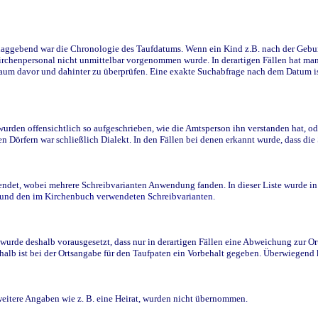
ggebend war die Chronologie des Taufdatums. Wenn ein Kind z.B. nach der Geburt 
rchenpersonal nicht unmittelbar vorgenommen wurde. In derartigen Fällen hat man d
raum davor und dahinter zu überprüfen. Eine exakte Suchabfrage nach dem Datum i
den offensichtlich so aufgeschrieben, wie die Amtsperson ihn verstanden hat, ode
n Dörfern war schließlich Dialekt. In den Fällen bei denen erkannt wurde, dass di
t, wobei mehrere Schreibvarianten Anwendung fanden. In dieser Liste wurde in de
n und den im Kirchenbuch verwendeten Schreibvarianten.
wurde deshalb vorausgesetzt, dass nur in derartigen Fällen eine Abweichung zur O
eshalb ist bei der Ortsangabe für den Taufpaten ein Vorbehalt gegeben. Überwiegen
weitere Angaben wie z. B. eine Heirat, wurden nicht übernommen.