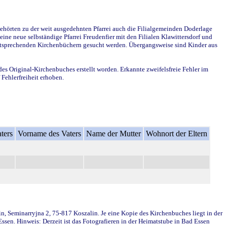
ehörten zu der weit ausgedehnten Pfarrei auch die Filialgemeinden Doderlage
ine neue selbständige Pfarrei Freudenfier mit den Filialen Klawittersdorf und
 entsprechenden Kirchenbüchern gesucht werden. Übergangsweise sind Kinder aus
des Original-Kirchenbuches erstellt worden. Erkannte zweifelsfreie Fehler im
Fehlerfreiheit erhoben.
ters
Vorname des Vaters
Name der Mutter
Wohnort der Eltern
in, Seminarryjna 2, 75-817 Koszalin. Je eine Kopie des Kirchenbuches liegt in der
en. Hinweis: Derzeit ist das Fotografieren in der Heimatstube in Bad Essen