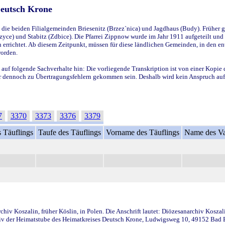
Deutsch Krone
ie beiden Filialgemeinden Briesenitz (Brzez`nica) und Jagdhaus (Budy). Früher g
yce) und Stabitz (Zdbice). Die Pfarrei Zippnow wurde im Jahr 1911 aufgeteilt und e
en errichtet. Ab diesem Zeitpunkt, müssen für diese ländlichen Gemeinden, in den
worden.
 auf folgende Sachverhalte hin: Die vorliegende Transkription ist von einer Kopie 
aber dennoch zu Übertragungsfehlern gekommen sein. Deshalb wird kein Anspruch auf 
7
3370
3373
3376
3379
 Täuflings
Taufe des Täuflings
Vorname des Täuflings
Name des Va
iv Koszalin, früher Köslin, in Polen. Die Anschrift lautet: Diözesanarchiv Koszal
v der Heimatstube des Heimatkreises Deutsch Krone, Ludwigsweg 10, 49152 Bad Ess