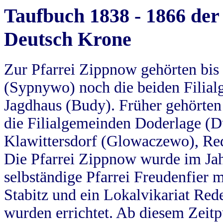
Taufbuch 1838 - 1866 der
Deutsch Krone
Zur Pfarrei Zippnow gehörten bi
(Sypnywo) noch die beiden Filial
Jagdhaus (Budy). Früher gehörten 
die Filialgemeinden Doderlage (D
Klawittersdorf (Glowaczewo), Red
Die Pfarrei Zippnow wurde im Jah
selbständige Pfarrei Freudenfier m
Stabitz und ein Lokalvikariat Red
wurden errichtet. Ab diesem Zeitp