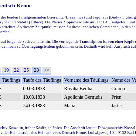
Deutsch Krone
ie beiden Filialgemeinden Briesenitz (Brzez`nica) und Jagdhaus (Budy). Früher g
yce) und Stabitz (Zdbice). Die Pfarrei Zippnow wurde im Jahr 1911 aufgeteilt und e
en errichtet. Ab diesem Zeitpunkt, müssen für diese ländlichen Gemeinden, in den
worden.
 auf folgende Sachverhalte hin: Die vorliegende Transkription ist von einer Kopie 
aber dennoch zu Übertragungsfehlern gekommen sein. Deshalb wird kein Anspruch auf 
19
22
25
28
>>
 Täuflings
Taufe des Täuflings
Vorname des Täuflings
Name des Va
8
09.03.1838
Rosalia Bertha
Gramse
8
18.03.1838
Apollonia Gertrudis
Prien
8
24.03.1883
Maria
Jaster
iv Koszalin, früher Köslin, in Polen. Die Anschrift lautet: Diözesanarchiv Koszal
v der Heimatstube des Heimatkreises Deutsch Krone, Ludwigsweg 10, 49152 Bad Ess