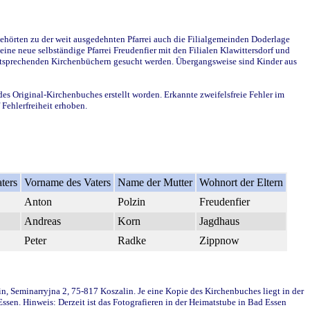
ehörten zu der weit ausgedehnten Pfarrei auch die Filialgemeinden Doderlage
ine neue selbständige Pfarrei Freudenfier mit den Filialen Klawittersdorf und
 entsprechenden Kirchenbüchern gesucht werden. Übergangsweise sind Kinder aus
des Original-Kirchenbuches erstellt worden. Erkannte zweifelsfreie Fehler im
Fehlerfreiheit erhoben.
ters
Vorname des Vaters
Name der Mutter
Wohnort der Eltern
Anton
Polzin
Freudenfier
Andreas
Korn
Jagdhaus
Peter
Radke
Zippnow
in, Seminarryjna 2, 75-817 Koszalin. Je eine Kopie des Kirchenbuches liegt in der
en. Hinweis: Derzeit ist das Fotografieren in der Heimatstube in Bad Essen