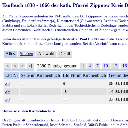
Taufbuch 1838 - 1866 der kath. Pfarrei Zippnow Kreis 
Zur Pfarrei Zippnow gehörten bis 1945 außer dem Dorf Zippnow (Sypnywo) noch d
(Dudylany), Freudenfier (Szwecja), Klawittersdorf (Glowaczewo), Rederitz (Nadarz
Stabitz und ein Lokalvikariat Rederitz mit der Tochterkirche in Doderlage wurd
diesen Gemeinden - wohl noch aus traditionellen Gründen - in Zippnow getauft 
Autor dieser Abschrift ist der gebürtige Rederitzer
Paul Lüdtke
aus Köln. Er weist
Kirchenbuch, sind in dieser Liste korrigiert worden. Bei der Abschrift kann es 
Alles
Suchen
Auswahl
Detail
|<
<
>
>|
3380 Einträge gesamt:
1
4
7
10
13
16
Lfd-Nr
Seite im Kirchenbuch
Lfd-Nr im Kirchenbuch
Geburt des
28
1
9
08.03.183
29
1
10
14.03.183
30
1
11
23.03.183
Hinweise zu den Kirchenbüchern
Das Original-Kirchenbuch von Januar 1838 bis 1866, befindet sich im Diözesanarch
Freien Prälatur Schneidemühl, Josef-Schwank-Straße 8, 36043 Fulda und im Archi