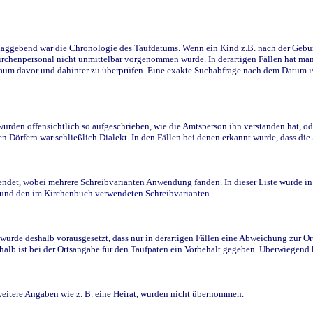
ggebend war die Chronologie des Taufdatums. Wenn ein Kind z.B. nach der Geburt 
rchenpersonal nicht unmittelbar vorgenommen wurde. In derartigen Fällen hat man d
raum davor und dahinter zu überprüfen. Eine exakte Suchabfrage nach dem Datum i
den offensichtlich so aufgeschrieben, wie die Amtsperson ihn verstanden hat, ode
n Dörfern war schließlich Dialekt. In den Fällen bei denen erkannt wurde, dass di
t, wobei mehrere Schreibvarianten Anwendung fanden. In dieser Liste wurde in de
n und den im Kirchenbuch verwendeten Schreibvarianten.
wurde deshalb vorausgesetzt, dass nur in derartigen Fällen eine Abweichung zur O
eshalb ist bei der Ortsangabe für den Taufpaten ein Vorbehalt gegeben. Überwiegen
weitere Angaben wie z. B. eine Heirat, wurden nicht übernommen.