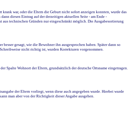
krank war, oder die Eltern die Geburt nicht sofort anzeigen konnten, wurde das
ann diesen Eintrag auf der derzeitigen aktuellen Seite - am Ende -
st aus technischen Gründen nur eingeschränkt möglich. Die Ausgabesortierung
r besser gesagt, wie die Bewohner ihn ausgesprochen haben. Später dann so
e Schreibweise nicht richtig ist, wurden Korrekturen vorgenommen.
r Spalte Wohnort der Eltern, grundsätzlich der deutsche Ortsname eingetragen.
rtsangabe der Eltern vorliegt, wenn diese auch angegeben wurde. Hierbei wurde
d kann man aber von der Richtigkeit dieser Angabe ausgehen.