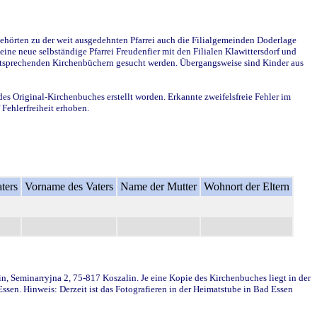
ehörten zu der weit ausgedehnten Pfarrei auch die Filialgemeinden Doderlage
ine neue selbständige Pfarrei Freudenfier mit den Filialen Klawittersdorf und
 entsprechenden Kirchenbüchern gesucht werden. Übergangsweise sind Kinder aus
des Original-Kirchenbuches erstellt worden. Erkannte zweifelsfreie Fehler im
Fehlerfreiheit erhoben.
ters
Vorname des Vaters
Name der Mutter
Wohnort der Eltern
in, Seminarryjna 2, 75-817 Koszalin. Je eine Kopie des Kirchenbuches liegt in der
en. Hinweis: Derzeit ist das Fotografieren in der Heimatstube in Bad Essen