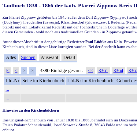
Taufbuch 1838 - 1866 der kath. Pfarrei Zippnow Kreis 
Zur Pfarrei Zippnow gehörten bis 1945 außer dem Dorf Zippnow (Sypnywo) noch d
(Dudylany), Freudenfier (Szwecja), Klawittersdorf (Glowaczewo), Rederitz (Nadarz
Stabitz und ein Lokalvikariat Rederitz mit der Tochterkirche in Doderlage wurd
diesen Gemeinden - wohl noch aus traditionellen Gründen - in Zippnow getauft 
Autor dieser Abschrift ist der gebürtige Rederitzer
Paul Lüdtke
aus Köln. Er weist
Kirchenbuch, sind in dieser Liste korrigiert worden. Bei der Abschrift kann es 
Alles
Suchen
Auswahl
Detail
|<
<
>
>|
3380 Einträge gesamt:
<<
3361
3364
336
Lfd-Nr
Seite im Kirchenbuch
Lfd-Nr im Kirchenbuch
Geburt des
...
...
Hinweise zu den Kirchenbüchern
Das Original-Kirchenbuch von Januar 1838 bis 1866, befindet sich im Diözesanarch
Freien Prälatur Schneidemühl, Josef-Schwank-Straße 8, 36043 Fulda und im Archi
erlaubt.