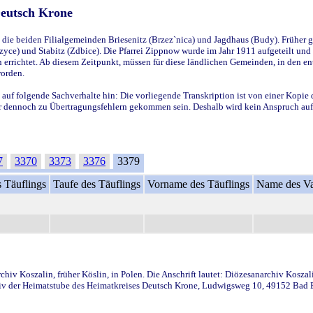
Deutsch Krone
ie beiden Filialgemeinden Briesenitz (Brzez`nica) und Jagdhaus (Budy). Früher g
yce) und Stabitz (Zdbice). Die Pfarrei Zippnow wurde im Jahr 1911 aufgeteilt und e
en errichtet. Ab diesem Zeitpunkt, müssen für diese ländlichen Gemeinden, in den
worden.
 auf folgende Sachverhalte hin: Die vorliegende Transkription ist von einer Kopie 
aber dennoch zu Übertragungsfehlern gekommen sein. Deshalb wird kein Anspruch auf 
7
3370
3373
3376
3379
 Täuflings
Taufe des Täuflings
Vorname des Täuflings
Name des Va
iv Koszalin, früher Köslin, in Polen. Die Anschrift lautet: Diözesanarchiv Koszal
v der Heimatstube des Heimatkreises Deutsch Krone, Ludwigsweg 10, 49152 Bad Ess