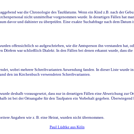
ggebend war die Chronologie des Taufdatums. Wenn ein Kind z.B. nach der Geburt 
rchenpersonal nicht unmittelbar vorgenommen wurde. In derartigen Fällen hat man d
raum davor und dahinter zu überprüfen. Eine exakte Suchabfrage nach dem Datum i
den offensichtlich so aufgeschrieben, wie die Amtsperson ihn verstanden hat, ode
n Dörfern war schließlich Dialekt. In den Fällen bei denen erkannt wurde, dass di
t, wobei mehrere Schreibvarianten Anwendung fanden. In dieser Liste wurde in de
n und den im Kirchenbuch verwendeten Schreibvarianten.
wurde deshalb vorausgesetzt, dass nur in derartigen Fällen eine Abweichung zur O
eshalb ist bei der Ortsangabe für den Taufpaten ein Vorbehalt gegeben. Überwiegen
weitere Angaben wie z. B. eine Heirat, wurden nicht übernommen.
Paul Lüdtke aus Köln