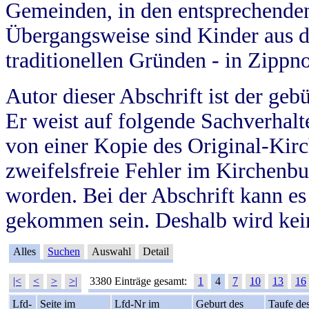
Gemeinden, in den entsprechende
Übergangsweise sind Kinder aus 
traditionellen Gründen - in Zippn
Autor dieser Abschrift ist der geb
Er weist auf folgende Sachverhalte
von einer Kopie des Original-Kirc
zweifelsfreie Fehler im Kirchenbuc
worden. Bei der Abschrift kann e
gekommen sein. Deshalb wird kein
Alles
Suchen
Auswahl
Detail
|<
<
>
>|
3380 Einträge gesamt:
1
4
7
10
13
16
Lfd-
Seite im
Lfd-Nr im
Geburt des
Taufe de