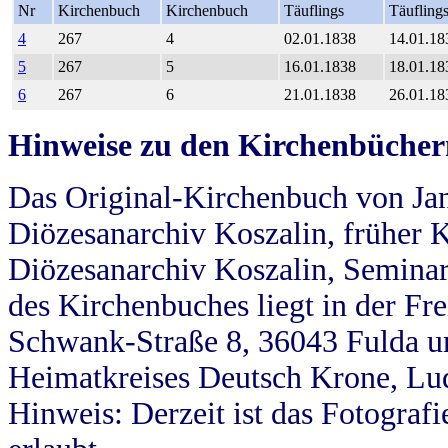
Nr
Kirchenbuch
Kirchenbuch
Täuflings
Täufling
4
267
4
02.01.1838
14.01.18
5
267
5
16.01.1838
18.01.18
6
267
6
21.01.1838
26.01.18
Hinweise zu den Kirchenbücher
Das Original-Kirchenbuch von Jan
Diözesanarchiv Koszalin, früher Kö
Diözesanarchiv Koszalin, Seminar
des Kirchenbuches liegt in der Fr
Schwank-Straße 8, 36043 Fulda u
Heimatkreises Deutsch Krone, Lu
Hinweis: Derzeit ist das Fotograf