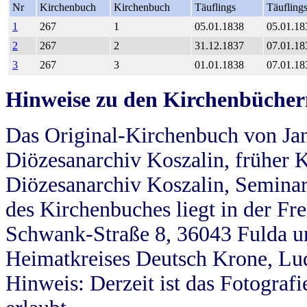
Nr
Kirchenbuch
Kirchenbuch
Täuflings
Täufling
1
267
1
05.01.1838
05.01.18
2
267
2
31.12.1837
07.01.18
3
267
3
01.01.1838
07.01.18
Hinweise zu den Kirchenbücher
Das Original-Kirchenbuch von Jan
Diözesanarchiv Koszalin, früher Kö
Diözesanarchiv Koszalin, Seminar
des Kirchenbuches liegt in der Fr
Schwank-Straße 8, 36043 Fulda u
Heimatkreises Deutsch Krone, Lu
Hinweis: Derzeit ist das Fotograf