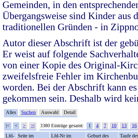
Gemeinden, in den entsprechende
Übergangsweise sind Kinder aus 
traditionellen Gründen - in Zippn
Autor dieser Abschrift ist der geb
Er weist auf folgende Sachverhalte
von einer Kopie des Original-Kirc
zweifelsfreie Fehler im Kirchenbuc
worden. Bei der Abschrift kann e
gekommen sein. Deshalb wird kein
Alles
Suchen
Auswahl
Detail
|<
<
>
>|
3380 Einträge gesamt:
1
4
7
10
13
16
Lfd-
Seite im
Lfd-Nr im
Geburt des
Taufe de