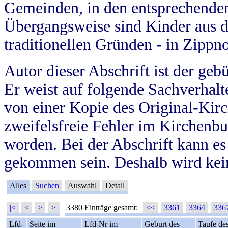
Gemeinden, in den entsprechende
Übergangsweise sind Kinder aus 
traditionellen Gründen - in Zippn
Autor dieser Abschrift ist der geb
Er weist auf folgende Sachverhalte
von einer Kopie des Original-Kirc
zweifelsfreie Fehler im Kirchenbuc
worden. Bei der Abschrift kann e
gekommen sein. Deshalb wird kein
Alles
Suchen
Auswahl
Detail
|<
<
>
>|
3380 Einträge gesamt:
<<
3361
3364
336
Lfd-
Seite im
Lfd-Nr im
Geburt des
Taufe de