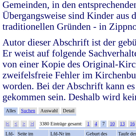
Gemeinden, in den entsprechende
Übergangsweise sind Kinder aus 
traditionellen Gründen - in Zippn
Autor dieser Abschrift ist der geb
Er weist auf folgende Sachverhalte
von einer Kopie des Original-Kirc
zweifelsfreie Fehler im Kirchenbuc
worden. Bei der Abschrift kann e
gekommen sein. Deshalb wird kein
Alles
Suchen
Auswahl
Detail
|<
<
>
>|
3380 Einträge gesamt:
1
4
7
10
13
16
Lfd-
Seite im
Lfd-Nr im
Geburt des
Taufe de