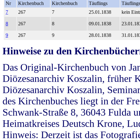
Nr
Kirchenbuch
Kirchenbuch
Täuflings
Täufling
7
267
7
25.01.1838
kein Eint
8
267
8
09.01.1838
23.01.18
9
267
9
28.01.1838
31.01.18
Hinweise zu den Kirchenbücher
Das Original-Kirchenbuch von Jan
Diözesanarchiv Koszalin, früher Kö
Diözesanarchiv Koszalin, Seminar
des Kirchenbuches liegt in der Fr
Schwank-Straße 8, 36043 Fulda u
Heimatkreises Deutsch Krone, Lu
Hinweis: Derzeit ist das Fotograf