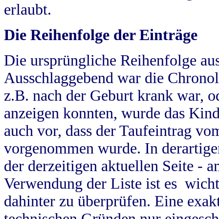
erlaubt.
Die Reihenfolge der Einträge
Die ursprüngliche Reihenfolge au
Ausschlaggebend war die Chronol
z.B. nach der Geburt krank war, od
anzeigen konnten, wurde das Kind
auch vor, dass der Taufeintrag vo
vorgenommen wurde. In derartigen
der derzeitigen aktuellen Seite -
Verwendung der Liste ist es wich
dahinter zu überprüfen. Eine exa
technischen Gründen nur eingesch