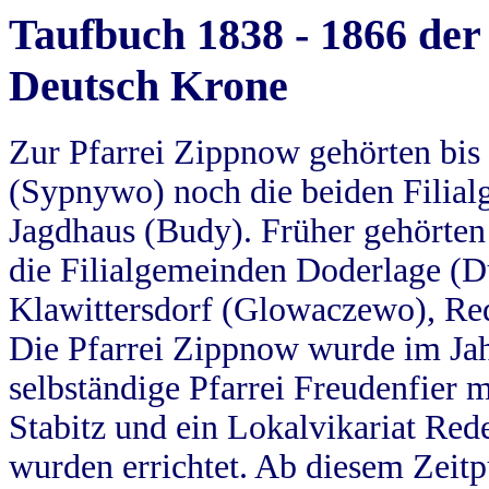
Taufbuch 1838 - 1866 der
Deutsch Krone
Zur Pfarrei Zippnow gehörten bi
(Sypnywo) noch die beiden Filial
Jagdhaus (Budy). Früher gehörten 
die Filialgemeinden Doderlage (D
Klawittersdorf (Glowaczewo), Red
Die Pfarrei Zippnow wurde im Jah
selbständige Pfarrei Freudenfier m
Stabitz und ein Lokalvikariat Red
wurden errichtet. Ab diesem Zeitp