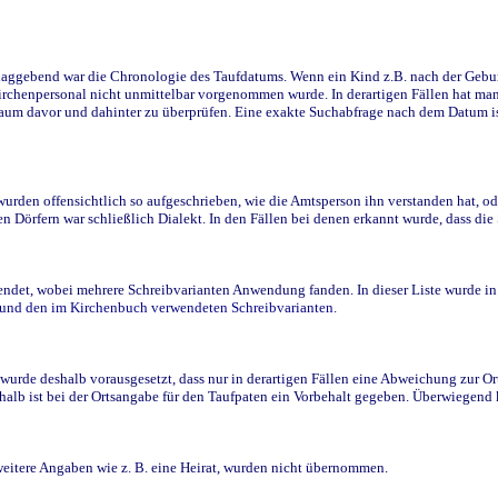
ggebend war die Chronologie des Taufdatums. Wenn ein Kind z.B. nach der Geburt 
rchenpersonal nicht unmittelbar vorgenommen wurde. In derartigen Fällen hat man d
raum davor und dahinter zu überprüfen. Eine exakte Suchabfrage nach dem Datum i
den offensichtlich so aufgeschrieben, wie die Amtsperson ihn verstanden hat, ode
n Dörfern war schließlich Dialekt. In den Fällen bei denen erkannt wurde, dass di
t, wobei mehrere Schreibvarianten Anwendung fanden. In dieser Liste wurde in de
n und den im Kirchenbuch verwendeten Schreibvarianten.
wurde deshalb vorausgesetzt, dass nur in derartigen Fällen eine Abweichung zur O
eshalb ist bei der Ortsangabe für den Taufpaten ein Vorbehalt gegeben. Überwiegen
weitere Angaben wie z. B. eine Heirat, wurden nicht übernommen.