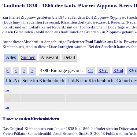
Taufbuch 1838 - 1866 der kath. Pfarrei Zippnow Kreis 
Zur Pfarrei Zippnow gehörten bis 1945 außer dem Dorf Zippnow (Sypnywo) noch d
(Dudylany), Freudenfier (Szwecja), Klawittersdorf (Glowaczewo), Rederitz (Nadarz
Stabitz und ein Lokalvikariat Rederitz mit der Tochterkirche in Doderlage wurd
diesen Gemeinden - wohl noch aus traditionellen Gründen - in Zippnow getauft 
Autor dieser Abschrift ist der gebürtige Rederitzer
Paul Lüdtke
aus Köln. Er weist
Kirchenbuch, sind in dieser Liste korrigiert worden. Bei der Abschrift kann es 
Alles
Suchen
Auswahl
Detail
|<
<
>
>|
3380 Einträge gesamt:
<<
3361
3364
336
Lfd-Nr
Seite im Kirchenbuch
Lfd-Nr im Kirchenbuch
Geburt des
...
...
...
Hinweise zu den Kirchenbüchern
Das Original-Kirchenbuch von Januar 1838 bis 1866, befindet sich im Diözesanarch
Freien Prälatur Schneidemühl, Josef-Schwank-Straße 8, 36043 Fulda und im Archi