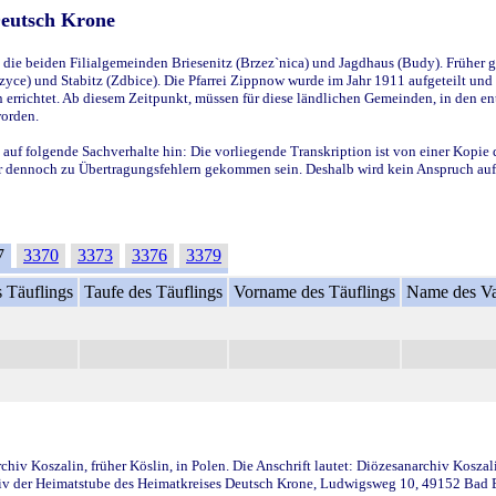
Deutsch Krone
ie beiden Filialgemeinden Briesenitz (Brzez`nica) und Jagdhaus (Budy). Früher g
yce) und Stabitz (Zdbice). Die Pfarrei Zippnow wurde im Jahr 1911 aufgeteilt und e
en errichtet. Ab diesem Zeitpunkt, müssen für diese ländlichen Gemeinden, in den
worden.
 auf folgende Sachverhalte hin: Die vorliegende Transkription ist von einer Kopie 
aber dennoch zu Übertragungsfehlern gekommen sein. Deshalb wird kein Anspruch auf 
7
3370
3373
3376
3379
 Täuflings
Taufe des Täuflings
Vorname des Täuflings
Name des Va
iv Koszalin, früher Köslin, in Polen. Die Anschrift lautet: Diözesanarchiv Koszal
v der Heimatstube des Heimatkreises Deutsch Krone, Ludwigsweg 10, 49152 Bad Ess