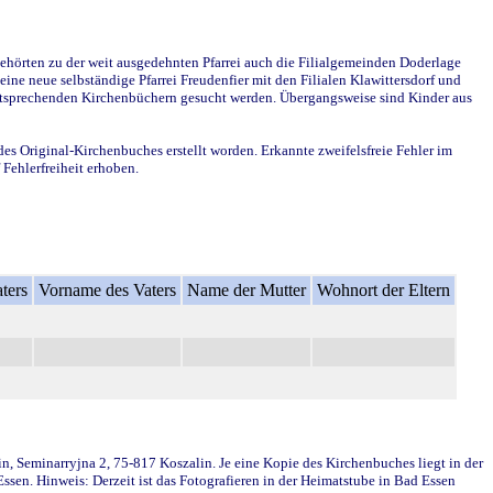
ehörten zu der weit ausgedehnten Pfarrei auch die Filialgemeinden Doderlage
ine neue selbständige Pfarrei Freudenfier mit den Filialen Klawittersdorf und
 entsprechenden Kirchenbüchern gesucht werden. Übergangsweise sind Kinder aus
des Original-Kirchenbuches erstellt worden. Erkannte zweifelsfreie Fehler im
Fehlerfreiheit erhoben.
ters
Vorname des Vaters
Name der Mutter
Wohnort der Eltern
in, Seminarryjna 2, 75-817 Koszalin. Je eine Kopie des Kirchenbuches liegt in der
en. Hinweis: Derzeit ist das Fotografieren in der Heimatstube in Bad Essen