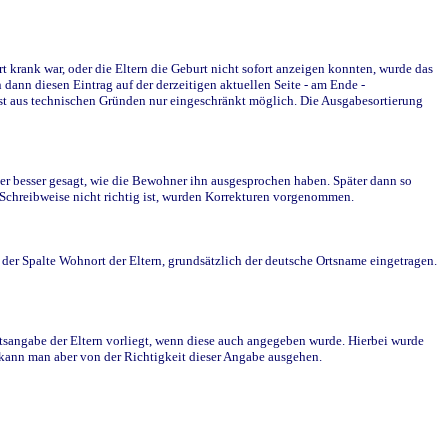
krank war, oder die Eltern die Geburt nicht sofort anzeigen konnten, wurde das
ann diesen Eintrag auf der derzeitigen aktuellen Seite - am Ende -
st aus technischen Gründen nur eingeschränkt möglich. Die Ausgabesortierung
r besser gesagt, wie die Bewohner ihn ausgesprochen haben. Später dann so
e Schreibweise nicht richtig ist, wurden Korrekturen vorgenommen.
r Spalte Wohnort der Eltern, grundsätzlich der deutsche Ortsname eingetragen.
rtsangabe der Eltern vorliegt, wenn diese auch angegeben wurde. Hierbei wurde
d kann man aber von der Richtigkeit dieser Angabe ausgehen.