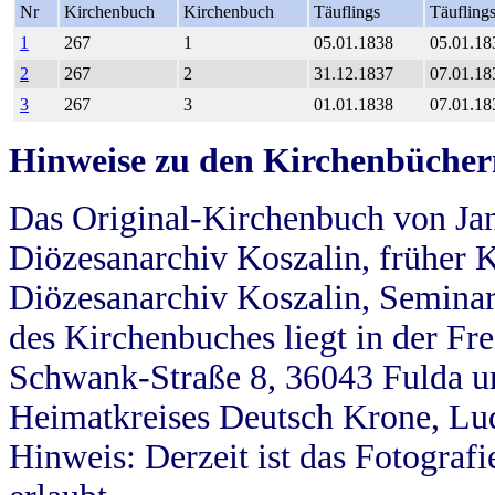
Nr
Kirchenbuch
Kirchenbuch
Täuflings
Täufling
1
267
1
05.01.1838
05.01.18
2
267
2
31.12.1837
07.01.18
3
267
3
01.01.1838
07.01.18
Hinweise zu den Kirchenbücher
Das Original-Kirchenbuch von Jan
Diözesanarchiv Koszalin, früher Kö
Diözesanarchiv Koszalin, Seminar
des Kirchenbuches liegt in der Fr
Schwank-Straße 8, 36043 Fulda u
Heimatkreises Deutsch Krone, Lu
Hinweis: Derzeit ist das Fotograf