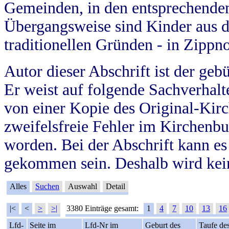
Gemeinden, in den entsprechende
Übergangsweise sind Kinder aus 
traditionellen Gründen - in Zippn
Autor dieser Abschrift ist der geb
Er weist auf folgende Sachverhalte
von einer Kopie des Original-Kirc
zweifelsfreie Fehler im Kirchenbuc
worden. Bei der Abschrift kann e
gekommen sein. Deshalb wird kein
Alles
Suchen
Auswahl
Detail
|<
<
>
>|
3380 Einträge gesamt:
1
4
7
10
13
16
Lfd-
Seite im
Lfd-Nr im
Geburt des
Taufe de