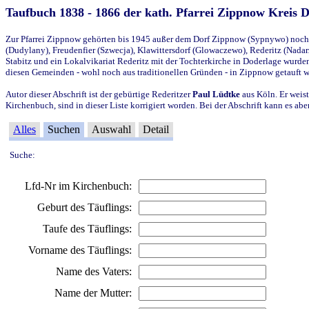
Taufbuch 1838 - 1866 der kath. Pfarrei Zippnow Kreis 
Zur Pfarrei Zippnow gehörten bis 1945 außer dem Dorf Zippnow (Sypnywo) noch d
(Dudylany), Freudenfier (Szwecja), Klawittersdorf (Glowaczewo), Rederitz (Nadarz
Stabitz und ein Lokalvikariat Rederitz mit der Tochterkirche in Doderlage wurd
diesen Gemeinden - wohl noch aus traditionellen Gründen - in Zippnow getauft 
Autor dieser Abschrift ist der gebürtige Rederitzer
Paul Lüdtke
aus Köln. Er weist
Kirchenbuch, sind in dieser Liste korrigiert worden. Bei der Abschrift kann es 
Alles
Suchen
Auswahl
Detail
Suche:
Lfd-Nr im Kirchenbuch:
Geburt des Täuflings:
Taufe des Täuflings:
Vorname des Täuflings:
Name des Vaters:
Name der Mutter: