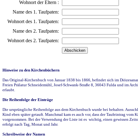
Wohnort der Eltern :
Name des 1. Taufpaten:
Wohnort des 1. Taufpaten:
Name des 2. Taufpaten:
Wohnort des 2. Taufpaten:
Hinweise zu den Kirchenbüchern
Das Original-Kirchenbuch von Januar 1838 bis 1866, befindet sich im Diözesanarch
Freien Prälatur Schneidemühl, Josef-Schwank-Straße 8, 36043 Fulda und im Archi
erlaubt.
Die Reihenfolge der Einträge
Die ursprüngliche Reihenfolge aus dem Kirchenbuch wurde bei behalten. Ausschla
Kind eben später getauft. Manchmal kam es auch vor, dass der Taufeintrag vom Ki
vorgenommen. Bei der Verwendung der Liste ist es wichtig, einen gewissen Zeit
erfolgt nach Tag, Monat und Jahr.
Schreibweise der Namen