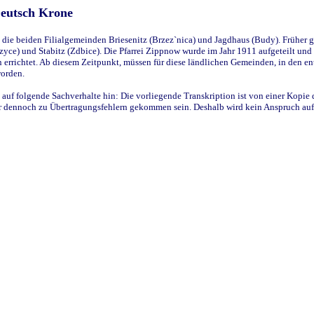
Deutsch Krone
ie beiden Filialgemeinden Briesenitz (Brzez`nica) und Jagdhaus (Budy). Früher g
yce) und Stabitz (Zdbice). Die Pfarrei Zippnow wurde im Jahr 1911 aufgeteilt und e
en errichtet. Ab diesem Zeitpunkt, müssen für diese ländlichen Gemeinden, in den
worden.
 auf folgende Sachverhalte hin: Die vorliegende Transkription ist von einer Kopie 
aber dennoch zu Übertragungsfehlern gekommen sein. Deshalb wird kein Anspruch auf 