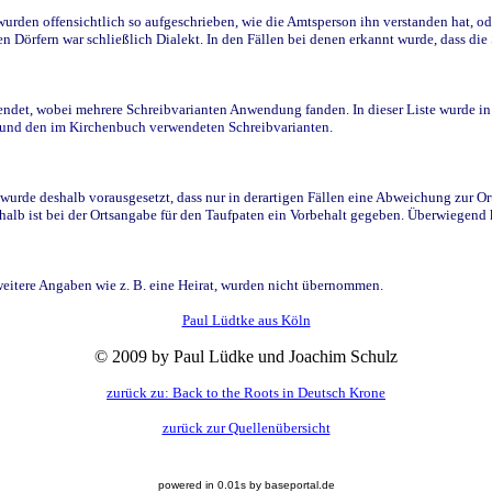
den offensichtlich so aufgeschrieben, wie die Amtsperson ihn verstanden hat, ode
n Dörfern war schließlich Dialekt. In den Fällen bei denen erkannt wurde, dass di
t, wobei mehrere Schreibvarianten Anwendung fanden. In dieser Liste wurde in de
n und den im Kirchenbuch verwendeten Schreibvarianten.
wurde deshalb vorausgesetzt, dass nur in derartigen Fällen eine Abweichung zur O
eshalb ist bei der Ortsangabe für den Taufpaten ein Vorbehalt gegeben. Überwiegen
weitere Angaben wie z. B. eine Heirat, wurden nicht übernommen.
Paul Lüdtke aus Köln
© 2009 by Paul Lüdke und Joachim Schulz
zurück zu: Back to the Roots in Deutsch Krone
zurück zur Quellenübersicht
powered in 0.01s by baseportal.de