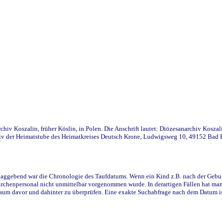
iv Koszalin, früher Köslin, in Polen. Die Anschrift lautet: Diözesanarchiv Koszal
v der Heimatstube des Heimatkreises Deutsch Krone, Ludwigsweg 10, 49152 Bad Ess
ggebend war die Chronologie des Taufdatums. Wenn ein Kind z.B. nach der Geburt 
rchenpersonal nicht unmittelbar vorgenommen wurde. In derartigen Fällen hat man d
raum davor und dahinter zu überprüfen. Eine exakte Suchabfrage nach dem Datum i