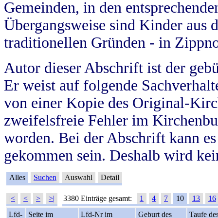
Gemeinden, in den entsprechende
Übergangsweise sind Kinder aus 
traditionellen Gründen - in Zippn
Autor dieser Abschrift ist der geb
Er weist auf folgende Sachverhalte
von einer Kopie des Original-Kirc
zweifelsfreie Fehler im Kirchenbuc
worden. Bei der Abschrift kann e
gekommen sein. Deshalb wird kein
Alles
Suchen
Auswahl
Detail
|<
<
>
>|
3380 Einträge gesamt:
1
4
7
10
13
16
Lfd-
Seite im
Lfd-Nr im
Geburt des
Taufe de