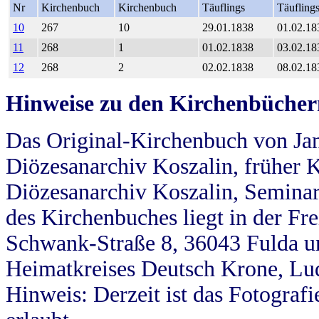
Nr
Kirchenbuch
Kirchenbuch
Täuflings
Täufling
10
267
10
29.01.1838
01.02.18
11
268
1
01.02.1838
03.02.18
12
268
2
02.02.1838
08.02.18
Hinweise zu den Kirchenbücher
Das Original-Kirchenbuch von Jan
Diözesanarchiv Koszalin, früher Kö
Diözesanarchiv Koszalin, Seminar
des Kirchenbuches liegt in der Fr
Schwank-Straße 8, 36043 Fulda u
Heimatkreises Deutsch Krone, Lu
Hinweis: Derzeit ist das Fotograf