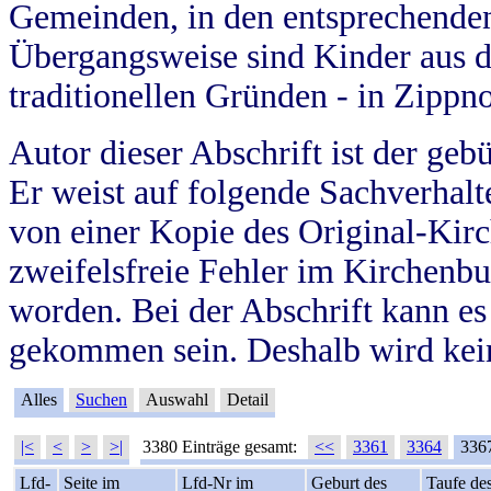
Gemeinden, in den entsprechende
Übergangsweise sind Kinder aus 
traditionellen Gründen - in Zippn
Autor dieser Abschrift ist der geb
Er weist auf folgende Sachverhalte
von einer Kopie des Original-Kirc
zweifelsfreie Fehler im Kirchenbuc
worden. Bei der Abschrift kann e
gekommen sein. Deshalb wird kein
Alles
Suchen
Auswahl
Detail
|<
<
>
>|
3380 Einträge gesamt:
<<
3361
3364
336
Lfd-
Seite im
Lfd-Nr im
Geburt des
Taufe de