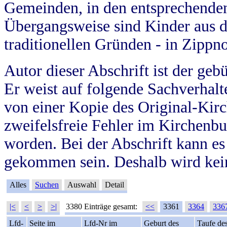
Gemeinden, in den entsprechende
Übergangsweise sind Kinder aus 
traditionellen Gründen - in Zippn
Autor dieser Abschrift ist der geb
Er weist auf folgende Sachverhalte
von einer Kopie des Original-Kirc
zweifelsfreie Fehler im Kirchenbuc
worden. Bei der Abschrift kann e
gekommen sein. Deshalb wird kein
Alles
Suchen
Auswahl
Detail
|<
<
>
>|
3380 Einträge gesamt:
<<
3361
3364
336
Lfd-
Seite im
Lfd-Nr im
Geburt des
Taufe de